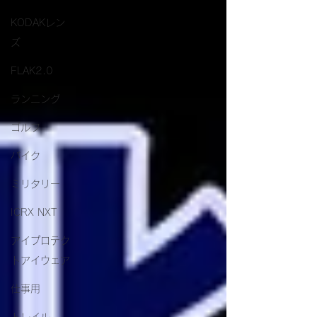
KODAKレン
ズ
FLAK2.0
ランニング
ゴルフ
バイク
ミリタリー
ICRX NXT
アイプロテク
トアイウェア
仕事用