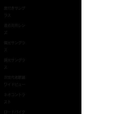
度付きサング
ラス
遠近両用レン
ズ
偏光サングラ
ス
調光サングラ
ス
次世代老眼鏡
ワイドビュー
ネオコントラ
スト
ロードバイク