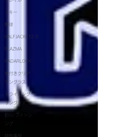
トレイル
スキー
野球
HALFJACKET2.0
PLAZMA
RADARLOCK
度付きクリア
サングラス
ドライビング
サングラス
釣り/フィッシ
ング
特殊事例