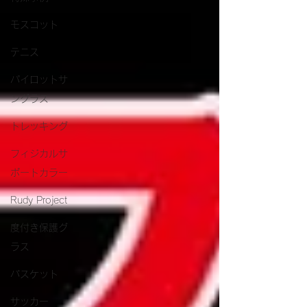
モスコット
テニス
パイロットサ
ングラス
トレッキング
フィジカルサ
ポートカラー
Rudy Project
度付き保護グ
ラス
バスケット
サッカー