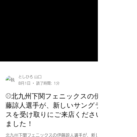
としひろ 山口
8月1日
読了時間: 1分
⚾️北九州下関フェニックスの伊
藤諒人選手が、新しいサングラ