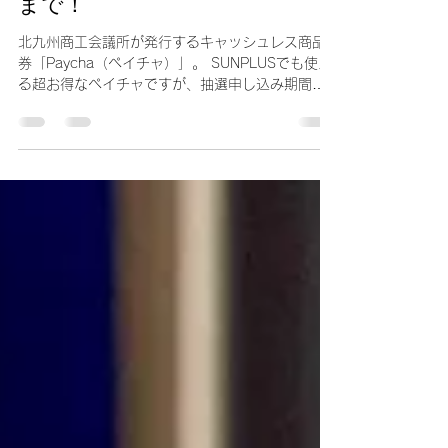
申し込みはもうお済みですか？
第5回ペイチャの受付は3月7日
まで！
北九州商工会議所が発行するキャッシュレス商品
券「Paycha（ペイチャ）」。 SUNPLUSでも使え
る超お得なペイチャですが、抽選申し込み期間が3
月7日までとなっております。 度付きサングラス
やメガネを検討中の方がいらっしゃれば、ぜひお
申し込みください。...