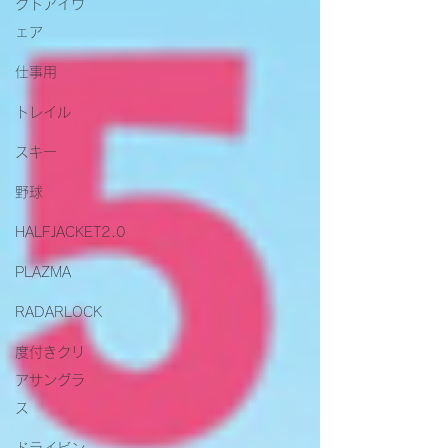
クトアイウ
ェア
仕事用
トレイル
スキー
野球
HALFJACKET2.0
PLAZMA
RADARLOCK
度付きクリ
アサングラ
ス