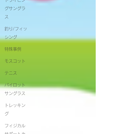
ドライビン
グサングラ
ス
釣り/フィッ
シング
特殊事例
モスコット
テニス
パイロット
サングラス
トレッキン
グ
フィジカル