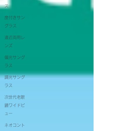
ス
度付きサン
グラス
遠近両用レ
ンズ
偏光サング
ラス
調光サング
ラス
次世代老眼
鏡ワイドビ
ュー
ネオコント