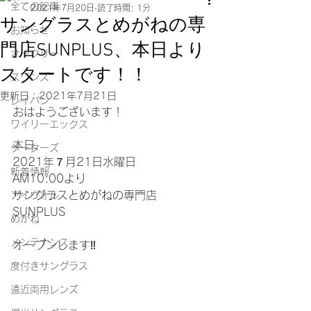
全ての記事
2021年7月20日
読了時間: 1分
サングラスとめがねの専
お知らせ
門店SUNPLUS、本日より
オークリー
スタートです！！
スワンズ
更新日：
2021年7月21日
レイバン
おはようございます！
ワイリーエックス
本日、
ゲーターズ
2021年７月21日水曜日
新着情報
AM10:00より
サングラスとめがねの専門店
アイヴォル
SUNPLUS
めがね
メンテナンス
オープンします‼️
度付きサングラス
遠近両用レンズ