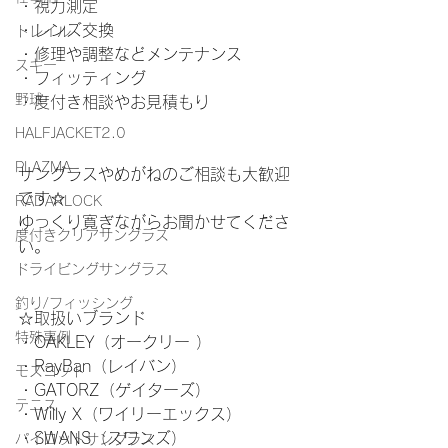
・視力測定
・レンズ交換
トレイル
・修理や調整などメンテナンス
スキー
・フィッティング
野球
・度付き相談やお見積もり
HALFJACKET2.0
PLAZMA
サングラスやめがねのご相談も大歓迎
です☆
RADARLOCK
ゆっくり寛ぎながらお聞かせてくださ
度付きクリアサングラス
い。
ドライビングサングラス
釣り/フィッシング
☆取扱いブランド
特殊事例
・OAKLEY（オークリー ）
・RayBan（レイバン）
モスコット
・GATORZ（ゲイターズ）
テニス
・Willy X（ワイリーエックス）
・SWANS（スワンズ）
パイロットサングラス