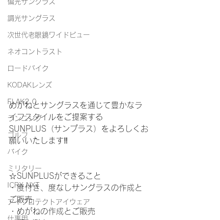
偏光サングラス
調光サングラス
次世代老眼鏡ワイドビュー
ネオコントラスト
ロードバイク
KODAKレンズ
FLAK2.0
めがねとサングラスを通じて豊かなラ
イフスタイルをご提案する
ランニング
SUNPLUS（サンプラス）をよろしくお
ゴルフ
願いいたします‼️
バイク
ミリタリー
☆SUNPLUSができること
ICRX NXT
・度付き、度なしサングラスの作成と
ご販売
アイプロテクトアイウェア
・めがねの作成とご販売
仕事用