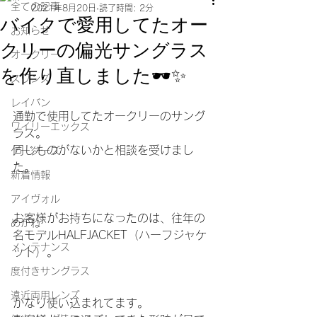
全ての記事
2021年8月20日
読了時間: 2分
バイクで愛用してたオー
お知らせ
クリーの偏光サングラス
オークリー
を作り直しました🕶✨
スワンズ
レイバン
通勤で使用してたオークリーのサング
ワイリーエックス
ラス。
同じものがないかと相談を受けまし
ゲーターズ
た。
新着情報
アイヴォル
お客様がお持ちになったのは、往年の
めがね
名モデルHALFJACKET（ハーフジャケ
メンテナンス
ット）。
度付きサングラス
遠近両用レンズ
かなり使い込まれてます。