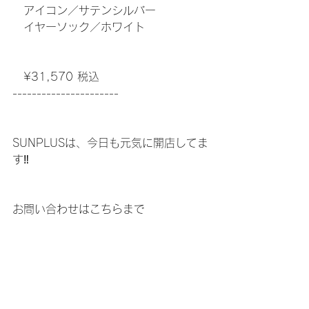
　アイコン／サテンシルバー
　イヤーソック／ホワイト
　¥31,570 税込
----------------------
SUNPLUSは、今日も元気に開店してま
す‼️
お問い合わせはこちらまで
http://sunplus-kitaq.com
☆
【SSS級認定眼鏡士がいるお店】
サングラスとめがねの専門店
SUNPLUS（サンプラス）