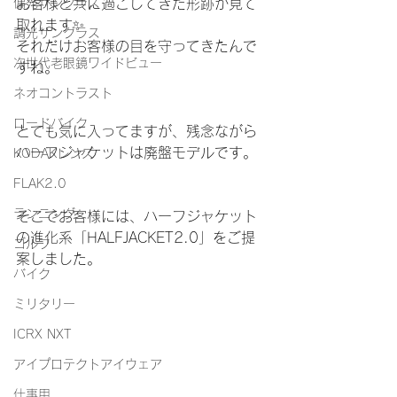
偏光サングラス
お客様と共に過ごしてきた形跡が見て
取れます✨
調光サングラス
それだけお客様の目を守ってきたんで
次世代老眼鏡ワイドビュー
すね。
ネオコントラスト
ロードバイク
とても気に入ってますが、残念ながら
ハーフジャケットは廃盤モデルです。
KODAKレンズ
FLAK2.0
ランニング
そこでお客様には、ハーフジャケット
の進化系「HALFJACKET2.0」をご提
ゴルフ
案しました。
バイク
ミリタリー
ICRX NXT
アイプロテクトアイウェア
仕事用