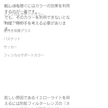
眩しさを防ぐにはカラーの効果を利用
トレッキング
するのが一番です。
フィジカルサポートカラー
でも、そのカラーを利用できないとな
Rudy Project
れば、別の手を考える必要がありま
す。
度付き保護グラス
バスケット
サッカー
フィジカルサポートカラー
眩しい原因であるイエローライトを抑
えるには防眩フィルターレンズの「ネ