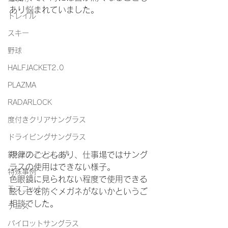
あり悩まれていました。
トレイル
スキー
野球
HALFJACKET2.0
PLAZMA
RADARLOCK
度付きクリアサングラス
ドライビングサングラス
釣り/フィッシング
規律のこともあり、仕事場ではサング
ラスの使用はできない様子。
特殊事例
色眼鏡に見られない程度で使用できる
モスコット
眩しさを防ぐメガネがないかというご
相談でした。
テニス
パイロットサングラス