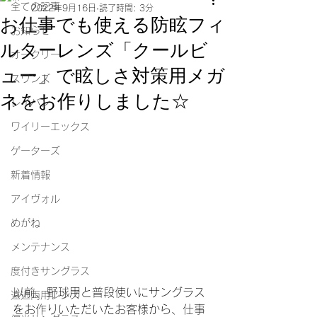
全ての記事
2022年9月16日
読了時間: 3分
お仕事でも使える防眩フィ
お知らせ
ルターレンズ「クールビ
オークリー
ュー」で眩しさ対策用メガ
スワンズ
ネをお作りしました☆
レイバン
ワイリーエックス
ゲーターズ
新着情報
アイヴォル
めがね
メンテナンス
度付きサングラス
以前、野球用と普段使いにサングラス
遠近両用レンズ
をお作りいただいたお客様から、仕事