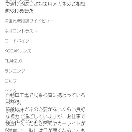
偏光サングラス
で着ける眩しさ対策用メガネのご相談
を受けました。
調光サングラス
次世代老眼鏡ワイドビュー
ネオコントラスト
ロードバイク
KODAKレンズ
FLAK2.0
ランニング
ゴルフ
バイク
自動車工場で試乗検査に携わっている
ミリタリー
お客様。
普段はメガネの必要がないくらい良好
ICRX NXT
な視力で過ごしていますが、お仕事で
アイプロテクトアイウェア
検査に入ったとき照明やカーライトが
眩しくて、時には目が痛くなることも
仕事用