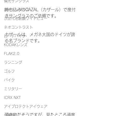
偏光サングラス
持ち込みのCAZAL（カザール）で度付
調光サングラス
きサングラスのご依頼です。
次世代老眼鏡ワイドビュー
ネオコントラスト
カザールは、メガネ大国のドイツが誇
ロードバイク
る名ブランドです。
KODAKレンズ
FLAK2.0
ランニング
ゴルフ
バイク
ミリタリー
ICRX NXT
アイプロテクトアイウェア
頂き物だそうですが、見たところ過度
仕事用