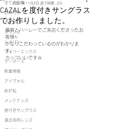
全ての記事
2021年11月2日
読了時間: 2分
CAZALを度付きサングラス
お知らせ
でお作りしました。
オークリー
颯爽とハーレーでご来店くださったお
スワンズ
客様✨
レイバン
かなりこだわっているのがわかりま
す。
ワイリーエックス
カッコいいです☆
ゲーターズ
新着情報
アイヴォル
めがね
メンテナンス
度付きサングラス
遠近両用レンズ