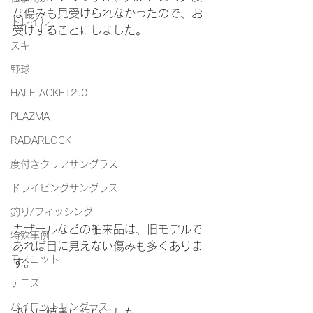
な傷みも見受けられなかったので、お
トレイル
受けすることにしました。
スキー
野球
HALFJACKET2.0
PLAZMA
RADARLOCK
度付きクリアサングラス
ドライビングサングラス
釣り/フィッシング
カザールなどの舶来品は、旧モデルで
特殊事例
あれば目に見えない傷みも多くありま
モスコット
す。
テニス
パイロットサングラス
扱いは慎重に行いました。