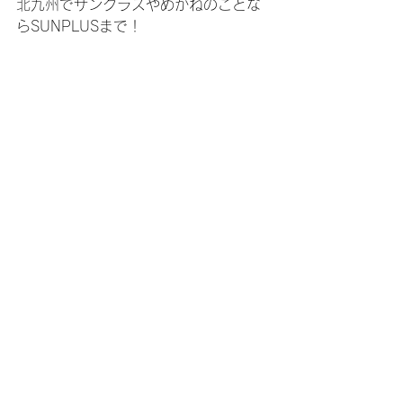
北九州でサングラスやめがねのことな
らSUNPLUSまで！
SUNPLUSへのご予約はこちらまで
http://sunplus-kitaq.com
☆
※LINE公式アカウントからもご相談や
予約を受け付けてます。
https://lin.ee/UEpMiqW
【SSS級認定眼鏡士がいるお店】
サングラスとめがねの専門店
SUNPLUS（サンプラス）
北九州市小倉北区足原二丁目4-13アミ
ティ足原102号
Open:10:00〜19:00