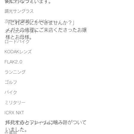
的に行なっています。
偏光サングラス
調光サングラス
次世代老眼鏡ワイドビュー
「これどうにかできませんか？」
メガネの修理にご来店くださったお嬢
ネオコントラスト
様とお母様。
ロードバイク
KODAKレンズ
FLAK2.0
ランニング
ゴルフ
バイク
ミリタリー
ICRX NXT
拝見するとフレームに噛み跡がついて
アイプロテクトアイウェア
いました。
仕事用