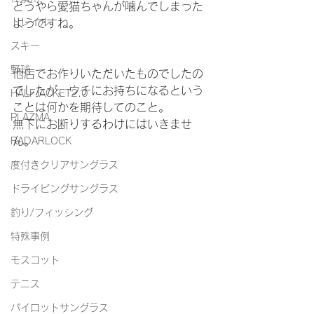
どうやら愛猫ちゃんが噛んでしまった
トレイル
ようですね。
スキー
野球
他店でお作りいただいたものでしたの
でしたが、ウチにお持ちになるという
HALFJACKET2.0
ことは何かを期待してのこと。
PLAZMA
無下にお断りするわけにはいきませ
ん。
RADARLOCK
度付きクリアサングラス
ドライビングサングラス
釣り/フィッシング
特殊事例
モスコット
テニス
パイロットサングラス