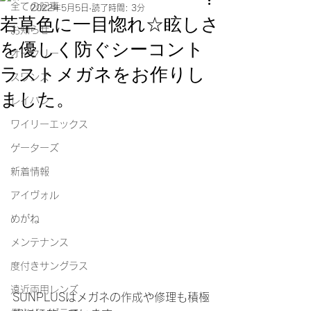
全ての記事
2022年5月5日
読了時間: 3分
若草色に一目惚れ☆眩しさ
お知らせ
を優しく防ぐシーコント
オークリー
ラストメガネをお作りし
スワンズ
ました。
レイバン
ワイリーエックス
ゲーターズ
新着情報
アイヴォル
めがね
メンテナンス
度付きサングラス
遠近両用レンズ
SUNPLUSはメガネの作成や修理も積極