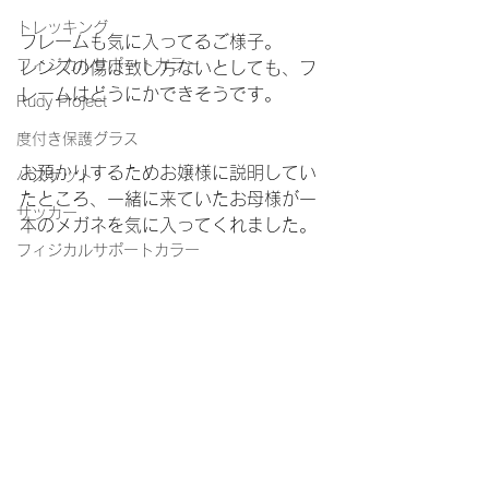
トレッキング
フレームも気に入ってるご様子。
フィジカルサポートカラー
レンズの傷は致し方ないとしても、フ
レームはどうにかできそうです。
Rudy Project
度付き保護グラス
お預かりするためお嬢様に説明してい
バスケット
たところ、一緒に来ていたお母様が一
サッカー
本のメガネを気に入ってくれました。
フィジカルサポートカラー