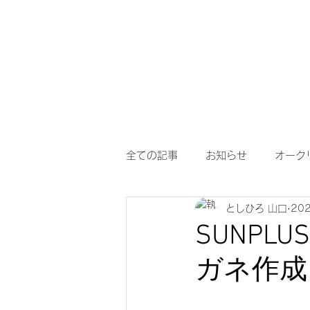
HOME
【作
サングラスとめがねの専門店
度付き保護
全ての記事
お知らせ
オーク
としひろ 山口
20
アイヴォル
めがね
メ
SUNPL
ガネ作成
調光サングラス
次世代老眼