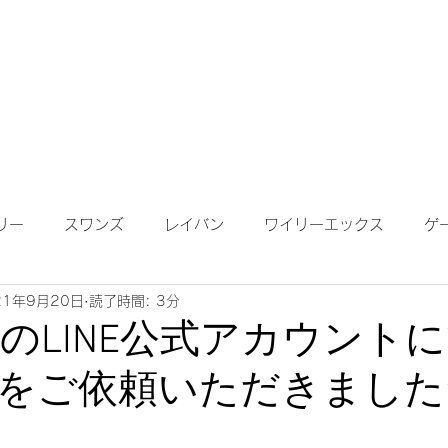
成依頼】
【作成について】
ブログ
MAP
メガネ
リー
スワンズ
レイバン
ワイリーエックス
ゲ
21年9月20日
読了時間: 3分
ンテナンス
度付きサングラス
遠近両用レンズ
偏光
USのLINE公式アカウント
をご依頼いただきました
鏡ワイドビュー
ネオコントラスト
ロードバイク
K