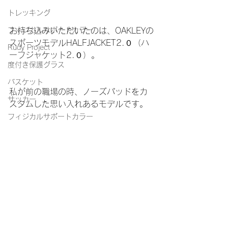
トレッキング
お持ち込みいただいたのは、OAKLEYの
フィジカルサポートカラー
スポーツモデルHALFJACKET2.０（ハ
Rudy Project
ーフジャケット2.０）。
度付き保護グラス
バスケット
私が前の職場の時、ノーズパッドをカ
サッカー
スタムした思い入れあるモデルです。
フィジカルサポートカラー