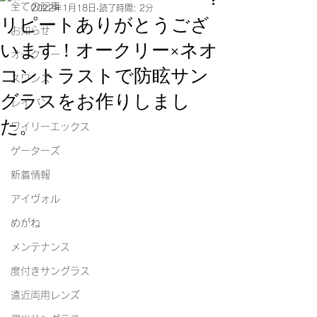
全ての記事
2022年1月18日
読了時間: 2分
リピートありがとうござ
お知らせ
います！オークリー×ネオ
オークリー
コントラストで防眩サン
スワンズ
グラスをお作りしまし
レイバン
た。
ワイリーエックス
ゲーターズ
新着情報
アイヴォル
めがね
メンテナンス
度付きサングラス
遠近両用レンズ