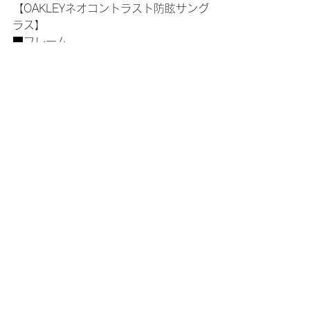
【OAKLEYネオコントラスト防眩サング
ラス】
■フレーム
　OAKLEY HALFJACKET2.0
■レンズ　
　KODAK TUFFNEXネオコントラスト
8c
　度無し
■加工代
----------------------
北九州でサングラスやめがねのことな
らSUNPLUSまで！
SUNPLUSへのご予約はこちらまで
http://sunplus-kitaq.com
☆