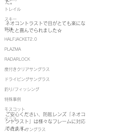
た。
トレイル
スキー
ネオコントラストで目がとても楽にな
野球
ったと喜んでられました☆
HALFJACKET2.0
PLAZMA
RADARLOCK
度付きクリアサングラス
ドライビングサングラス
釣り/フィッシング
特殊事例
モスコット
ご安心ください、防眩レンズ「ネオコ
テニス
ントラスト」は様々なフレームに対応
できます。
パイロットサングラス