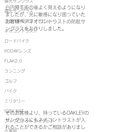
偏光サングラス
白内障手術の後よく見えるようになり
調光サングラス
ましたが、光に敏感になり困っていた
次世代老眼鏡ワイドビュー
お客様へ、ネオコントラストの防眩サ
ングラスをお作りしました。
ネオコントラスト
ロードバイク
KODAKレンズ
FLAK2.0
ランニング
ゴルフ
バイク
ミリタリー
ICRX NXT
そのお客様より、持っているOAKLEYの
サングラスにもネオコントラストが入
アイプロテクトアイウェア
れることができるかご相談がありまし
仕事用