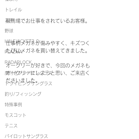
トレイル
スキー
競馬場でお仕事をされているお客様。
野球
HALFJACKET2.0
仕事柄メガネが傷みやすく、キズつく
たびにメガネを買い替えてきました。
PLAZMA
RADARLOCK
オークリーが好きで、今回のメガネも
オークリーにしようと思い、ご来店く
度付きクリアサングラス
ださいました。
ドライビングサングラス
釣り/フィッシング
特殊事例
モスコット
テニス
パイロットサングラス