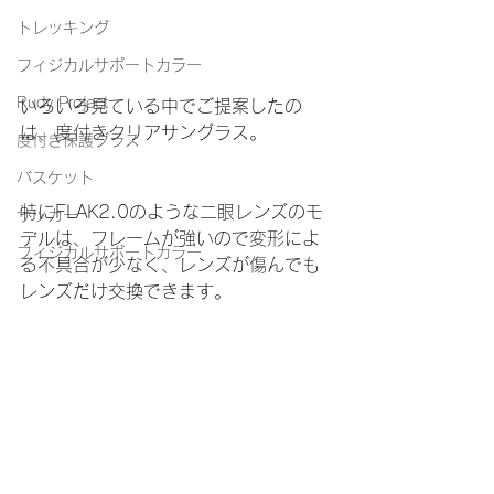
トレッキング
フィジカルサポートカラー
Rudy Project
いろいろ見ている中でご提案したの
は、度付きクリアサングラス。
度付き保護グラス
バスケット
特にFLAK2.0のような二眼レンズのモ
サッカー
デルは、フレームが強いので変形によ
フィジカルサポートカラー
る不具合が少なく、レンズが傷んでも
レンズだけ交換できます。