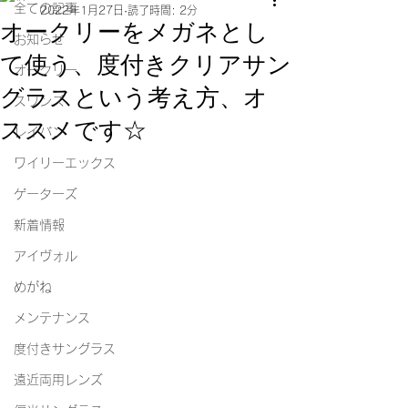
全ての記事
2022年1月27日
読了時間: 2分
オークリーをメガネとし
お知らせ
て使う、度付きクリアサン
オークリー
グラスという考え方、オ
スワンズ
ススメです☆
レイバン
ワイリーエックス
ゲーターズ
新着情報
アイヴォル
めがね
メンテナンス
度付きサングラス
遠近両用レンズ