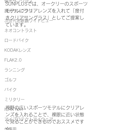
偏光サングラス
SUNPLUSでは、オークリーのスポーツ
モデルにクリアレンズを入れて「度付
調光サングラス
きクリアサングラス」としてご提案し
次世代老眼鏡ワイドビュー
ています。
ネオコントラスト
ロードバイク
KODAKレンズ
FLAK2.0
ランニング
ゴルフ
バイク
ミリタリー
視野の広いスポーツモデルにクリアレ
ICRX NXT
ンズを入れることで、裸眼に近い状態
アイプロテクトアイウェア
で見ることができるのでおススメです
☆
仕事用