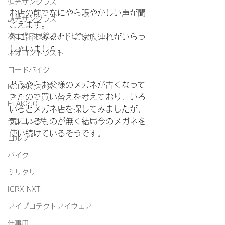
偏光サングラス
お店の前でなにやら賑やかしい声が聞
調光サングラス
こえます。
次世代老眼鏡ワイドビュー
外に出てみると、ご家族連れがいらっ
しゃいました。
ネオコントラスト
ロードバイク
どうやらお父様のメガネが古くなって
KODAKレンズ
きたので買い替えを考えており、いろ
FLAK2.0
いろとメガネ店を探してみましたが、
気にいるものが無く結局今のメガネを
ランニング
使い続けているそうです。
ゴルフ
バイク
ミリタリー
ICRX NXT
アイプロテクトアイウェア
仕事用