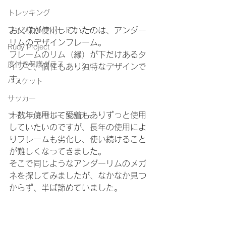
トレッキング
お父様が使用していたのは、アンダー
フィジカルサポートカラー
リムのデザインフレーム。
Rudy Project
フレームのリム（縁）が下だけあるタ
度付き保護グラス
イプで、個性もあり独特なデザインで
す。
バスケット
サッカー
十数年使用して愛着もありずっと使用
フィジカルサポートカラー
していたいのですが、長年の使用によ
りフレームも劣化し、使い続けること
が難しくなってきました。
そこで同じようなアンダーリムのメガ
ネを探してみましたが、なかなか見つ
からず、半ば諦めていました。