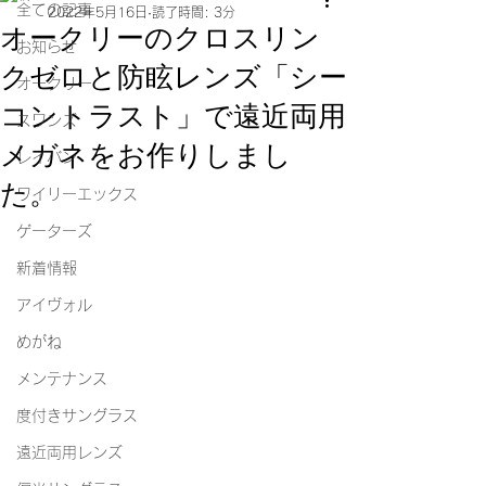
全ての記事
2022年5月16日
読了時間: 3分
オークリーのクロスリン
お知らせ
クゼロと防眩レンズ「シー
オークリー
コントラスト」で遠近両用
スワンズ
メガネをお作りしまし
レイバン
た。
ワイリーエックス
ゲーターズ
新着情報
アイヴォル
めがね
メンテナンス
度付きサングラス
遠近両用レンズ