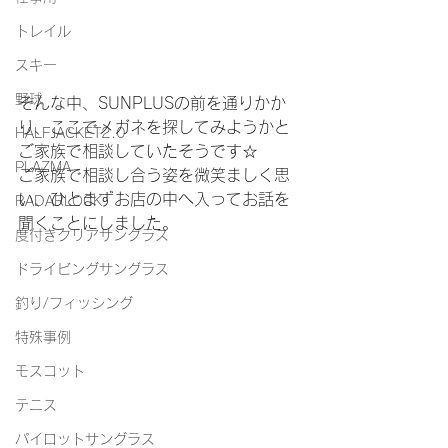
トレイル
スキー
野球
そんな中、SUNPLUSの前を通りかか
り、ここでメガネを探してみようかと
HALFJACKET2.0
ご家族で相談していたそうです☆
PLAZMA
ご家族で相談し合う姿を微笑ましく思
い、ひとまずお店の中へ入ってお話を
RADARLOCK
聞くことにしました。
度付きクリアサングラス
ドライビングサングラス
釣り/フィッシング
特殊事例
モスコット
テニス
パイロットサングラス