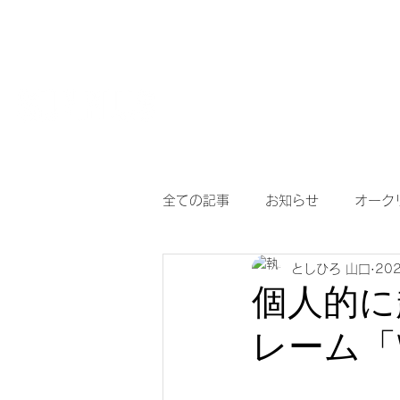
HOME
【作
サングラスとめがねの専門店
度付き保護
全ての記事
お知らせ
オーク
としひろ 山口
20
アイヴォル
めがね
メ
個人的に
レーム「WI
調光サングラス
次世代老眼