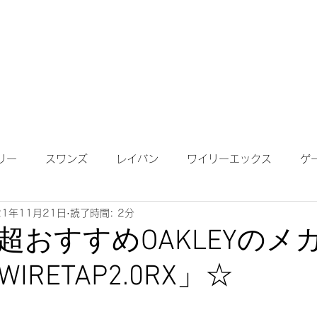
成依頼】
【作成について】
ブログ
MAP
メガネ
リー
スワンズ
レイバン
ワイリーエックス
ゲ
21年11月21日
読了時間: 2分
ンテナンス
度付きサングラス
遠近両用レンズ
偏光
超おすすめOAKLEYのメ
RETAP2.0RX」☆
鏡ワイドビュー
ネオコントラスト
ロードバイク
K