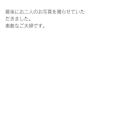
最後にお二人のお写真を撮らせていた
だきました。
素敵なご夫婦です。
お作りしたサングラスがお役に立ちま
すように。
今後ともよろしくお願いいたしま
す！！