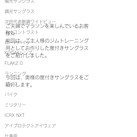
偏光サングラス
調光サングラス
次世代老眼鏡ワイドビュー
ご夫婦でマラソンを楽しんでいるお客
ネオコントラスト
様☆
前回は、ご主人様のジムトレーニング
ロードバイク
用としてお作りした度付きサングラス
KODAKレンズ
をご紹介しました。
FLAK2.0
ランニング
今回は、奥様の度付きサングラスをご
ゴルフ
紹介します。
バイク
ミリタリー
ICRX NXT
アイプロテクトアイウェア
仕事用