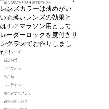
全ての記事
2022年3月8日
読了時間: 2分
レンズカラーは薄めがい
お知らせ
い☆薄いレンズの効果と
オークリー
は！？マラソン用として
スワンズ
レーダーロックを度付きサ
レイバン
ングラスでお作りしまし
ワイリーエックス
た！
ゲーターズ
新着情報
アイヴォル
めがね
メンテナンス
度付きサングラス
遠近両用レンズ