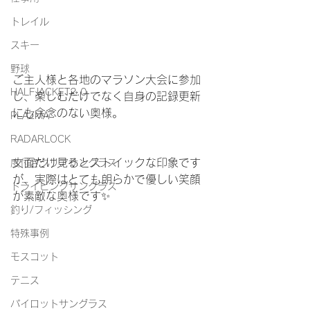
トレイル
スキー
野球
ご主人様と各地のマラソン大会に参加
HALFJACKET2.0
し、楽しむだけでなく自身の記録更新
にも余念のない奥様。
PLAZMA
RADARLOCK
文面だけ見るとストイックな印象です
度付きクリアサングラス
が、実際はとても朗らかで優しい笑顔
ドライビングサングラス
が素敵な奥様です✨
釣り/フィッシング
特殊事例
モスコット
テニス
パイロットサングラス