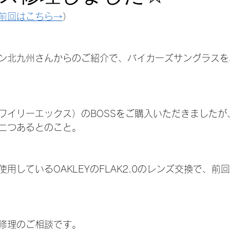
ゴルフ
バイク
ミリタリー
ICRX NXT
アイプロ
前回はこちら→
）
ー
野球
HALFJACKET2.0
ン北九州さんからのご紹介で、バイカーズサングラスを
X（ワイリーエックス）のBOSSをご購入いただきました
二つあるとのこと。
用しているOAKLEYのFLAK2.0のレンズ交換で、前
修理のご相談です。