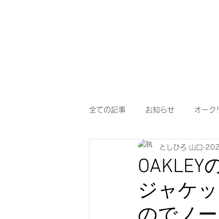
HOME
【作
サングラスとめがねの専門店
度付き保護
全ての記事
お知らせ
オーク
としひろ 山口
20
アイヴォル
めがね
メ
OAKLEY
ジャケッ
調光サングラス
次世代老眼
のでノー