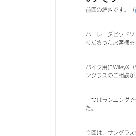
FLAK2.0
ランニング
前回の続きです。（
仕事用
トレイル
スキ
ハーレーダビッドソ
くださったお客様☆
バイク用にWiley
ングラスのご相談が
一つはランニングで使
た。
今回は、サングラス