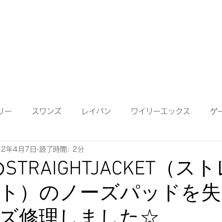
成依頼】
【作成について】
ブログ
MAP
メガネ
リー
スワンズ
レイバン
ワイリーエックス
ゲ
22年4月7日
読了時間: 2分
ンテナンス
度付きサングラス
遠近両用レンズ
偏光
のSTRAIGHTJACKET（
ト）のノーズパッドを失
鏡ワイドビュー
ネオコントラスト
ロードバイク
K
ズ修理しました☆