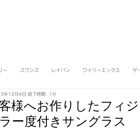
成依頼】
【作成について】
ブログ
MAP
メガネ
リー
スワンズ
レイバン
ワイリーエックス
ゲ
23年12月4日
読了時間: 1分
ンテナンス
度付きサングラス
遠近両用レンズ
偏光
客様へお作りしたフィジ
ラー度付きサングラス
鏡ワイドビュー
ネオコントラスト
ロードバイク
K