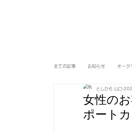
HOME
【作
サングラスとめがねの専門店
度付き保護
全ての記事
お知らせ
オーク
としひろ 山口
20
アイヴォル
めがね
メ
女性のお
ポートカ
調光サングラス
次世代老眼