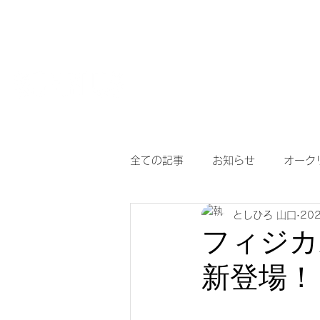
HOME
【作
サングラスとめがねの専門店
度付き保護
全ての記事
お知らせ
オーク
としひろ 山口
20
アイヴォル
めがね
メ
フィジカ
新登場！
調光サングラス
次世代老眼