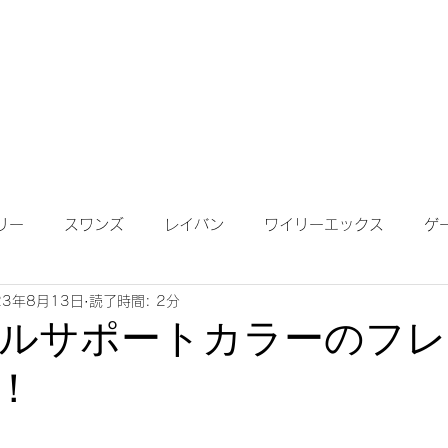
成依頼】
【作成について】
ブログ
MAP
メガネ
リー
スワンズ
レイバン
ワイリーエックス
ゲ
23年8月13日
読了時間: 2分
ンテナンス
度付きサングラス
遠近両用レンズ
偏光
ルサポートカラーのフレ
！
鏡ワイドビュー
ネオコントラスト
ロードバイク
K