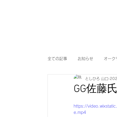
HOME
【作
サングラスとめがねの専門店
度付き保護
全ての記事
お知らせ
オーク
としひろ 山口
20
アイヴォル
めがね
メ
GG佐藤
調光サングラス
次世代老眼
https://video.wixst
e.mp4