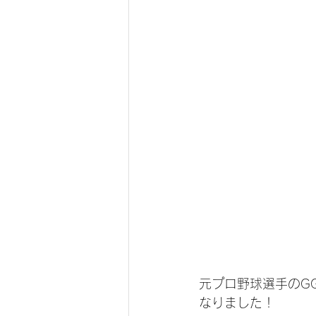
FLAK2.0
ランニング
仕事用
トレイル
スキ
元プロ野球選手のG
なりました！