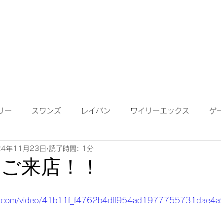
成依頼】
【作成について】
ブログ
MAP
メガネ
リー
スワンズ
レイバン
ワイリーエックス
ゲ
24年11月23日
読了時間: 1分
ンテナンス
度付きサングラス
遠近両用レンズ
偏光
氏ご来店！！
鏡ワイドビュー
ネオコントラスト
ロードバイク
K
atic.com/video/41b11f_f4762b4dff954ad1977755731dae4a