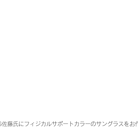
ゴルフ
バイク
ミリタリー
ICRX NXT
アイプロ
ー
野球
HALFJACKET2.0
G佐藤氏にフィジカルサポートカラーのサングラスをお