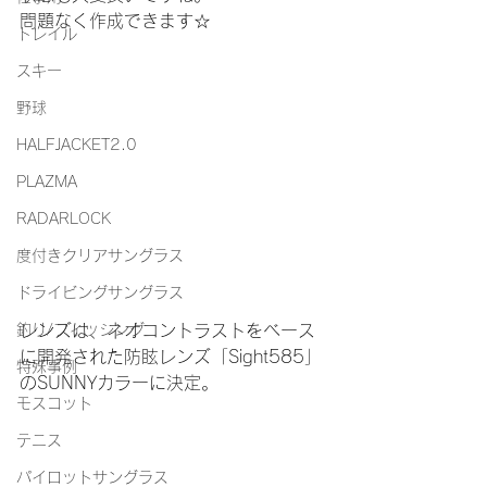
問題なく作成できます☆
トレイル
スキー
野球
HALFJACKET2.0
PLAZMA
RADARLOCK
度付きクリアサングラス
ドライビングサングラス
レンズは、ネオコントラストをベース
釣り/フィッシング
に開発された防眩レンズ「Sight585」
特殊事例
のSUNNYカラーに決定。
モスコット
テニス
パイロットサングラス