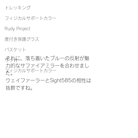
トレッキング
フィジカルサポートカラー
Rudy Project
度付き保護グラス
バスケット
それに、落ち着いたブルーの反射が魅
サッカー
力的なサファイアミラーを合わせまし
フィジカルサポートカラー
た。
ウェイファーラーとSight585の相性は
抜群ですね。