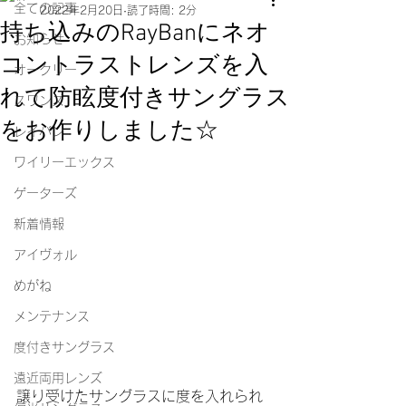
全ての記事
2022年2月20日
読了時間: 2分
持ち込みのRayBanにネオ
お知らせ
コントラストレンズを入
オークリー
れて防眩度付きサングラス
スワンズ
をお作りしました☆
レイバン
ワイリーエックス
ゲーターズ
新着情報
アイヴォル
めがね
メンテナンス
度付きサングラス
遠近両用レンズ
譲り受けたサングラスに度を入れられ