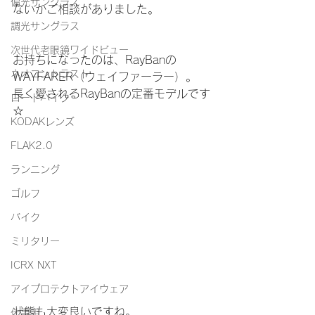
偏光サングラス
ないかご相談がありました。
調光サングラス
次世代老眼鏡ワイドビュー
お持ちになったのは、RayBanの
ネオコントラスト
WAYFARER（ウェイファーラー）。
長く愛されるRayBanの定番モデルです
ロードバイク
☆
KODAKレンズ
FLAK2.0
ランニング
ゴルフ
バイク
ミリタリー
ICRX NXT
アイプロテクトアイウェア
状態も大変良いですね。
仕事用