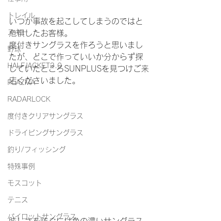
トレイル
いつか事故を起こしてしまうのではと
スキー
危惧したお客様。
度付きサングラスを作ろうと思いまし
野球
たが、どこで作っていいか分からず探
HALFJACKET2.0
していたところSUNPLUSを見つけご来
店くださいました。
PLAZMA
RADARLOCK
度付きクリアサングラス
ドライビングサングラス
釣り/フィッシング
特殊事例
モスコット
テニス
パイロットサングラス
眩しさを防ぐには色の濃いサングラス