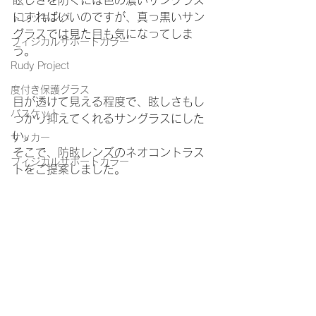
にすればいいのですが、真っ黒いサン
トレッキング
グラスでは見た目も気になってしま
フィジカルサポートカラー
う。
Rudy Project
度付き保護グラス
目が透けて見える程度で、眩しさもし
バスケット
っかり抑えてくれるサングラスにした
い。
サッカー
そこで、防眩レンズのネオコントラス
フィジカルサポートカラー
トをご提案しました。