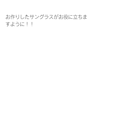
お作りしたサングラスがお役に立ちま
すように！！
----------------------
【RayBan度付き防眩サングラス】
■フレーム
　RayBan ORX4259-F