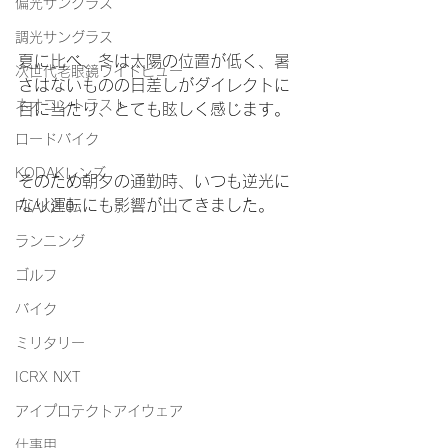
偏光サングラス
調光サングラス
夏に比べ、冬は太陽の位置が低く、暑
次世代老眼鏡ワイドビュー
さはないものの日差しがダイレクトに
ネオコントラスト
目に当たり、とても眩しく感じます。
ロードバイク
KODAKレンズ
そのため朝夕の通勤時、いつも逆光に
なり運転にも影響が出てきました。
FLAK2.0
ランニング
ゴルフ
バイク
ミリタリー
ICRX NXT
アイプロテクトアイウェア
仕事用