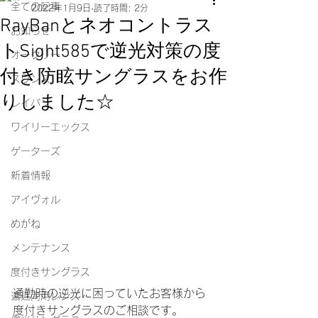
全ての記事
2022年1月9日
読了時間: 2分
RayBanとネオコントラス
お知らせ
トSight585で逆光対策の度
オークリー
付き防眩サングラスをお作
スワンズ
りしました☆
レイバン
ワイリーエックス
ゲーターズ
新着情報
アイヴォル
めがね
メンテナンス
度付きサングラス
通勤時の逆光に困っていたお客様から
遠近両用レンズ
度付きサングラスのご相談です。