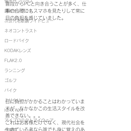
偏光サングラス
普段からPCと向き合うことが多く、仕
事の合間にもスマホを見たりして常に
調光サングラス
目の負担を感じていました。
次世代老眼鏡ワイドビュー
ネオコントラスト
ロードバイク
KODAKレンズ
FLAK2.0
ランニング
ゴルフ
バイク
ミリタリー
目に負担がかかることはわかっていま
すが、なかなかこの生活スタイルを改
ICRX NXT
善できない。。。
アイプロテクトアイウェア
これはお客様だけでなく、現代社会を
生きている者なら誰でも身に覚えのあ
仕事用