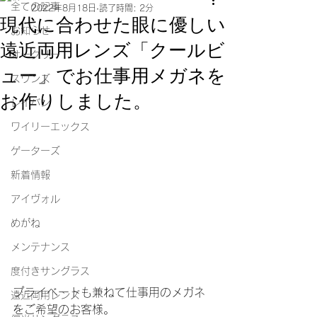
全ての記事
2022年8月18日
読了時間: 2分
現代に合わせた眼に優しい
お知らせ
遠近両用レンズ「クールビ
オークリー
ュー」でお仕事用メガネを
スワンズ
お作りしました。
レイバン
ワイリーエックス
ゲーターズ
新着情報
アイヴォル
めがね
メンテナンス
度付きサングラス
プライベートも兼ねて仕事用のメガネ
遠近両用レンズ
をご希望のお客様。