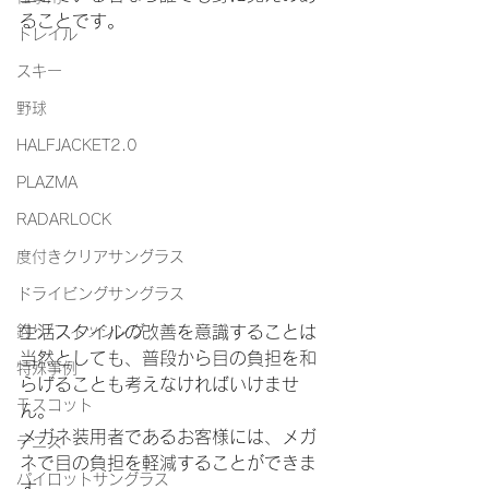
ることです。
トレイル
スキー
野球
HALFJACKET2.0
PLAZMA
RADARLOCK
度付きクリアサングラス
ドライビングサングラス
生活スタイルの改善を意識することは
釣り/フィッシング
当然としても、普段から目の負担を和
特殊事例
らげることも考えなければいけませ
モスコット
ん。
メガネ装用者であるお客様には、メガ
テニス
ネで目の負担を軽減することができま
パイロットサングラス
す。