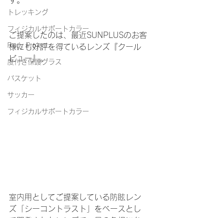
トレッキング
フィジカルサポートカラー
ご提案したのは、最近SUNPLUSのお客
Rudy Project
様にも好評を得ているレンズ『クール
ビュー』。
度付き保護グラス
バスケット
サッカー
フィジカルサポートカラー
室内用としてご提案している防眩レン
ズ「シーコントラスト」をベースとし