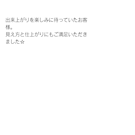
出来上がりを楽しみに待っていたお客
様。
見え方と仕上がりにもご満足いただき
ました☆
喜んでいただき私も嬉しいです。
お作りしたメガネがお役に立ちますよ
うに(^ ^)