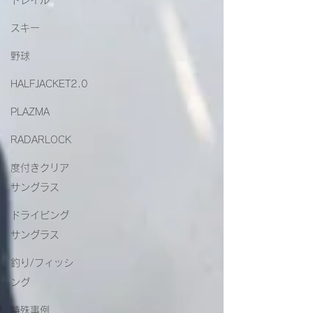
トレイル
スキー
野球
HALFJACKET2.0
PLAZMA
RADARLOCK
度付きクリア
サングラス
ドライビング
サングラス
釣り/フィッシ
ング
特殊事例