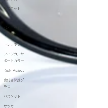
モスコット
テニス
パイロットサ
ングラス
トレッキング
フィジカルサ
ポートカラー
Rudy Project
度付き保護グ
ラス
バスケット
サッカー