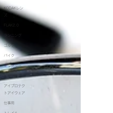
KODAKレン
ズ
FLAK2.0
ランニング
ゴルフ
バイク
ミリタリー
ICRX NXT
アイプロテク
トアイウェア
仕事用