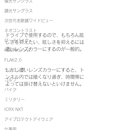
偏光サングラス
調光サングラス
次世代老眼鏡ワイドビュー
ネオコントラスト
ドライブで使用するので、もちろん眩
ロードバイク
しさを抑えたい、眩しさを抑えるには
濃いレンズカラーにするのが一般的。
KODAKレンズ
FLAK2.0
しかし濃いレンズカラーにすると、ト
ランニング
ンネル内では暗くなり過ぎ、時間帯に
ゴルフ
よっては掛け替えないといけません。
バイク
ミリタリー
ICRX NXT
アイプロテクトアイウェア
仕事用