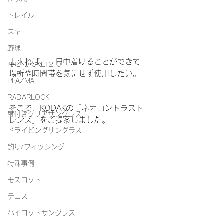
トレイル
スキー
野球
出来れば、一日中着けることができて
HALFJACKET2.0
場所や時間帯を気にせず使用したい。
PLAZMA
RADARLOCK
そこで、KODAKの「ネオコントラスト
度付きクリアサングラス
レンズ」をご提案しました。
ドライビングサングラス
釣り/フィッシング
特殊事例
モスコット
テニス
パイロットサングラス