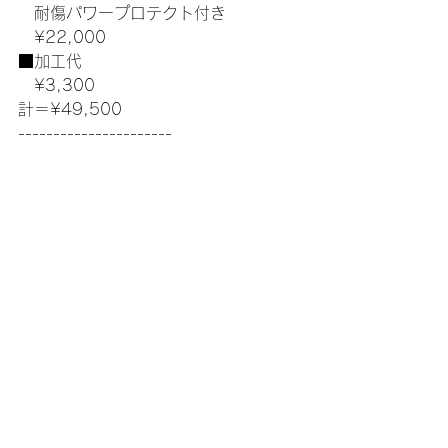
　耐傷パワープロテクト付き
　¥22,000
■加工代
　¥3,300
計＝¥49,500
----------------------
お問い合わせはこちらまで
http://sunplus-kitaq.com
☆
【SSS級認定眼鏡士がいるお店】
サングラスとめがねの専門店
SUNPLUS（サンプラス）
山口としひろ
北九州市小倉北区足原二丁目4-13
アミティ足原102号
駐車場 建物となりNo.34,35