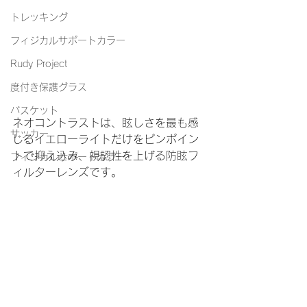
トレッキング
フィジカルサポートカラー
Rudy Project
度付き保護グラス
バスケット
ネオコントラストは、眩しさを最も感
サッカー
じるイエローライトだけをピンポイン
トで抑え込み、視認性を上げる防眩フ
フィジカルサポートカラー
ィルターレンズです。