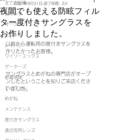
全ての記事
2021年8月31日
読了時間: 3分
夜間でも使える防眩フィル
お知らせ
ター度付きサングラスを
オークリー
お作りしました。
スワンズ
以前から運転用の度付きサングラスを
レイバン
作りたかったお客様。
ワイリーエックス
ゲーターズ
サングラスとめがねの専門店がオープ
新着情報
ンしたということを知りご来店くださ
アイヴォル
いました。
めがね
メンテナンス
度付きサングラス
遠近両用レンズ