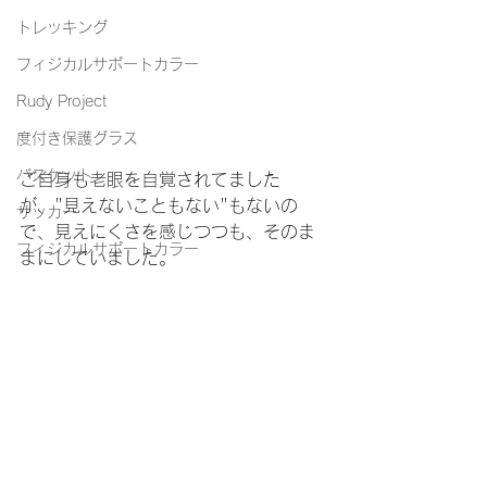
トレッキング
フィジカルサポートカラー
Rudy Project
度付き保護グラス
バスケット
ご自身も老眼を自覚されてました
が、"見えないこともない"もないの
サッカー
で、見えにくさを感じつつも、そのま
フィジカルサポートカラー
まにしていました。