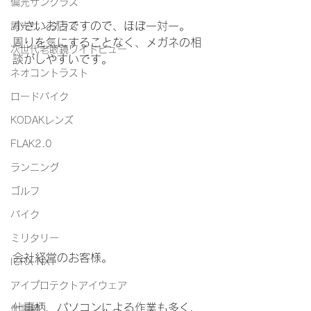
偏光サングラス
小さいお店ですので、ほぼ一対一。
調光サングラス
周りを気にすることなく、メガネの相
次世代老眼鏡ワイドビュー
談がしやすいです。
ネオコントラスト
ロードバイク
KODAKレンズ
FLAK2.0
ランニング
ゴルフ
バイク
ミリタリー
会社経営のお客様。
ICRX NXT
アイプロテクトアイウェア
仕事柄、パソコンによる作業も多く、
仕事用