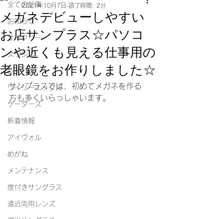
全ての記事
2021年10月7日
読了時間: 2分
メガネデビューしやすい
お知らせ
お店サンプラス☆パソコ
オークリー
ンや近くも見える仕事用の
スワンズ
老眼鏡をお作りしました☆
レイバン
サンプラスでは、初めてメガネを作る
ワイリーエックス
方も多くいらっしゃいます。
ゲーターズ
新着情報
アイヴォル
めがね
メンテナンス
度付きサングラス
遠近両用レンズ