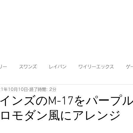
成依頼】
【作成について】
ブログ
MAP
メガネ
リー
スワンズ
レイバン
ワイリーエックス
ゲ
21年10月10日
読了時間: 2分
ンテナンス
度付きサングラス
遠近両用レンズ
偏光
インズのM-17をパープ
ロモダン風にアレンジ
鏡ワイドビュー
ネオコントラスト
ロードバイク
K