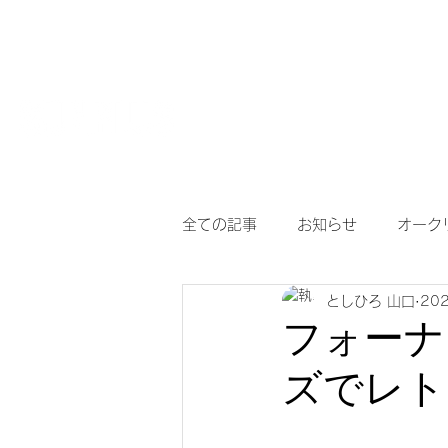
HOME
【作
サングラスとめがねの専門店
度付き保護
全ての記事
お知らせ
オーク
としひろ 山口
20
アイヴォル
めがね
メ
フォーナ
ズでレト
調光サングラス
次世代老眼