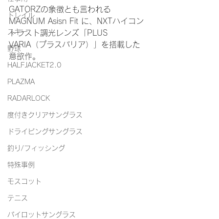
GATORZの象徴とも言われる
トレイル
MAGNUM Asisn Fit に、NXTハイコン
スキー
トラスト調光レンズ「PLUS 
VARIA（プラスバリア）」を搭載した
野球
意欲作。
HALFJACKET2.0
PLAZMA
RADARLOCK
度付きクリアサングラス
ドライビングサングラス
釣り/フィッシング
特殊事例
モスコット
テニス
パイロットサングラス