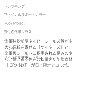
トレッキング
フィジカルサポートカラー
Rudy Project
度付き保護グラス
バスケット
米軍特殊部隊ネイビーシールズ等が多
大な信頼を寄せる「ゲイターズ」と、
サッカー
米軍機シールドに採用される歪みの少
フィジカルサポートカラー
ない高い視認性を兼ね備えた防弾素材
「ICRX NXT」が日本限定でコラボ。