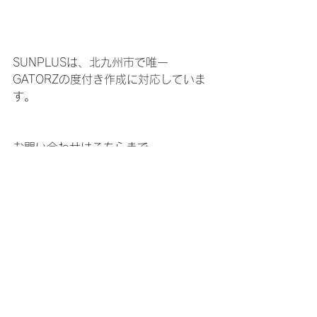
SUNPLUSは、北九州市で唯一
GATORZの度付き作成に対応していま
す。
お問い合わせはこちらまで
http://sunplus-kitaq.com
☆
【SSS級認定眼鏡士がいるお店】
サングラスとめがねの専門店
SUNPLUS（サンプラス）
山口としひろ
北九州市小倉北区足原二丁目4-13
アミティ足原102号