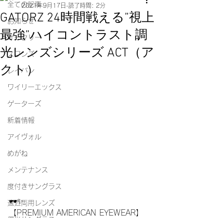
全ての記事
2021年9月17日
読了時間: 2分
GATORZ 24時間戦える”視上
お知らせ
最強”ハイコントラスト調
オークリー
光レンズシリーズ ACT（ア
スワンズ
クト）
レイバン
ワイリーエックス
ゲーターズ
新着情報
アイヴォル
めがね
メンテナンス
度付きサングラス
🕶✨
遠近両用レンズ
【PREMIUM AMERICAN EYEWEAR】