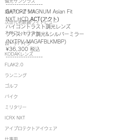
偏光サングラス
-----------------
GATORZ MAGNUM Asian Fit
調光サングラス
NXT HCD 
ACT(アクト)
次世代老眼鏡ワイドビュー
ハイコントラスト調光レンズ
ネオコントラスト
プラスバリア調光&シルバーミラー
(NXTPV-MAGAFBLKMBP)
ロードバイク
¥36,300 税込
KODAKレンズ
-----------------
FLAK2.0
ランニング
ゴルフ
バイク
ミリタリー
ICRX NXT
アイプロテクトアイウェア
仕事用