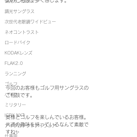
スのご相談が多く感じます。
偏光サングラス
調光サングラス
次世代老眼鏡ワイドビュー
ネオコントラスト
ロードバイク
KODAKレンズ
FLAK2.0
ランニング
ゴルフ
今回のお客様もゴルフ用サングラスの
バイク
ご相談です。
ミリタリー
ICRX NXT
奥様とゴルフを楽しんでいるお客様。
共通の趣味を持っているなんて素敵で
アイプロテクトアイウェア
すね✨
仕事用