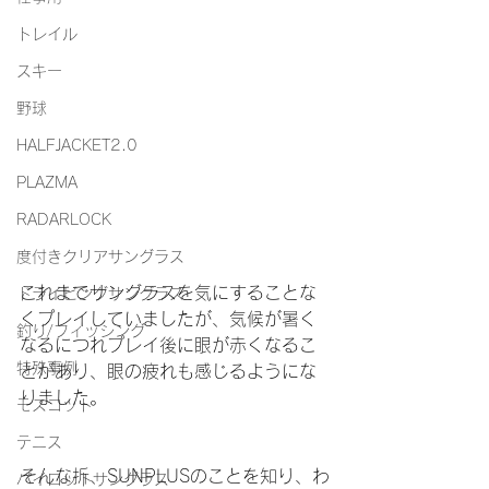
トレイル
スキー
野球
HALFJACKET2.0
PLAZMA
RADARLOCK
度付きクリアサングラス
これまでサングラスを気にすることな
ドライビングサングラス
くプレイしていましたが、気候が暑く
釣り/フィッシング
なるにつれプレイ後に眼が赤くなるこ
特殊事例
とがあり、眼の疲れも感じるようにな
りました。
モスコット
テニス
そんな折、SUNPLUSのことを知り、わ
パイロットサングラス