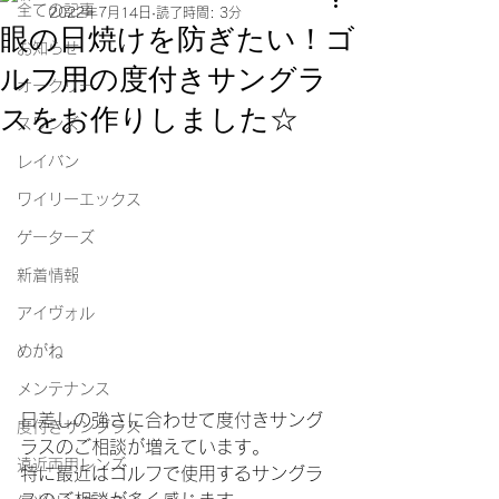
全ての記事
2022年7月14日
読了時間: 3分
眼の日焼けを防ぎたい！ゴ
お知らせ
ルフ用の度付きサングラ
オークリー
スをお作りしました☆
スワンズ
レイバン
ワイリーエックス
ゲーターズ
新着情報
アイヴォル
めがね
メンテナンス
日差しの強さに合わせて度付きサング
度付きサングラス
ラスのご相談が増えています。
遠近両用レンズ
特に最近はゴルフで使用するサングラ