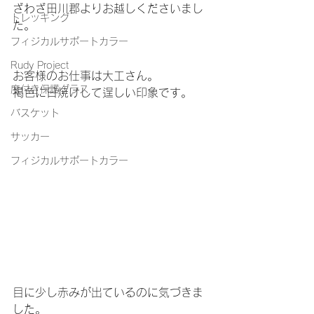
ざわざ田川郡よりお越しくださいまし
トレッキング
た。
フィジカルサポートカラー
Rudy Project
お客様のお仕事は大工さん。
度付き保護グラス
褐色に日焼けして逞しい印象です。
バスケット
サッカー
フィジカルサポートカラー
目に少し赤みが出ているのに気づきま
した。