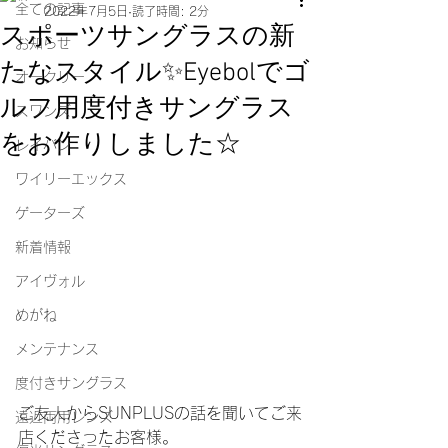
全ての記事
2022年7月5日
読了時間: 2分
スポーツサングラスの新
お知らせ
たなスタイル✨Eyebolでゴ
オークリー
ルフ用度付きサングラス
スワンズ
をお作りしました☆
レイバン
ワイリーエックス
ゲーターズ
新着情報
アイヴォル
めがね
メンテナンス
度付きサングラス
ご友人からSUNPLUSの話を聞いてご来
遠近両用レンズ
店くださったお客様。