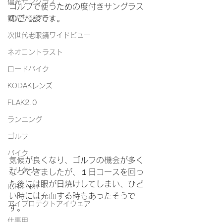
偏光サングラス
ゴルフで使うための度付きサングラス
のご相談です。
調光サングラス
次世代老眼鏡ワイドビュー
ネオコントラスト
ロードバイク
KODAKレンズ
FLAK2.0
ランニング
ゴルフ
バイク
気候が良くなり、ゴルフの機会が多く
ミリタリー
なってきましたが、１日コースを回っ
た後には眼が日焼けしてしまい、ひど
ICRX NXT
い時には充血する時もあったそうで
アイプロテクトアイウェア
す。
仕事用