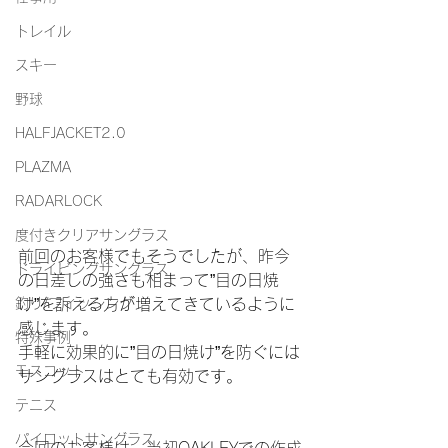
トレイル
スキー
野球
HALFJACKET2.0
PLAZMA
RADARLOCK
度付きクリアサングラス
前回のお客様でもそうでしたが、昨今
ドライビングサングラス
の日差しの強さも相まって”目の日焼
釣り/フィッシング
け”を訴える方が増えてきているように
感じます。
特殊事例
手軽に効果的に”目の日焼け”を防ぐには
モスコット
サングラスはとても有効です。
テニス
パイロットサングラス