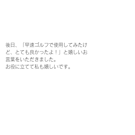
後日、「早速ゴルフで使用してみたけ
ど、とても良かったよ！」と嬉しいお
言葉をいただきました。
お役に立てて私も嬉しいです。
さらにスコアが伸びれば万々歳✨
お作りしたサングラスがお役に立てる
ことを心から願っています。