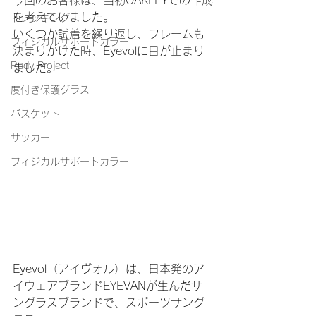
今回のお客様は、当初OAKLEYでの作成
を考えていました。
トレッキング
いくつか試着を繰り返し、フレームも
フィジカルサポートカラー
決まりかけた時、Eyevolに目が止まり
Rudy Project
ました。
度付き保護グラス
バスケット
サッカー
フィジカルサポートカラー
Eyevol（アイヴォル）は、日本発のア
イウェアブランドEYEVANが生んだサ
ングラスブランドで、スポーツサング