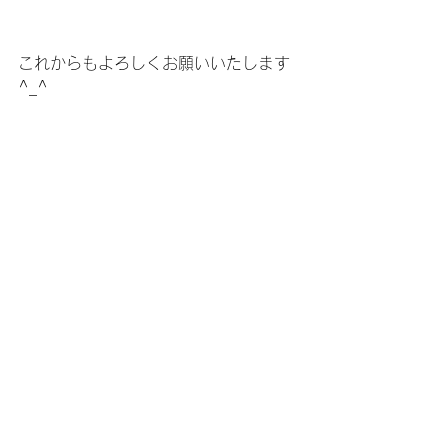
これからもよろしくお願いいたします
^_^
----------------------
【OAKLEY マラソン用度付きサングラ
ス】
■OAKLEY FLAK2.0 カスタム