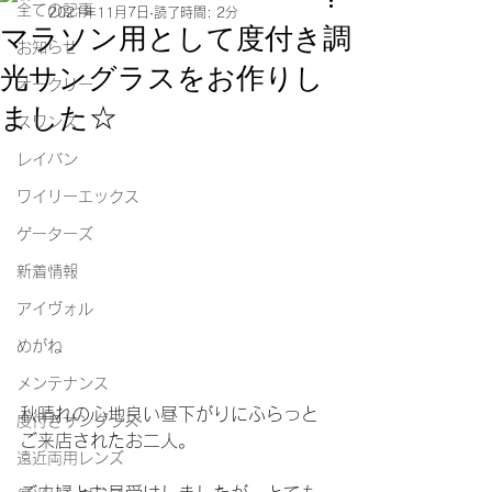
全ての記事
2021年11月7日
読了時間: 2分
マラソン用として度付き調
お知らせ
光サングラスをお作りし
オークリー
ました☆
スワンズ
レイバン
ワイリーエックス
ゲーターズ
新着情報
アイヴォル
めがね
メンテナンス
秋晴れの心地良い昼下がりにふらっと
度付きサングラス
ご来店されたお二人。
遠近両用レンズ