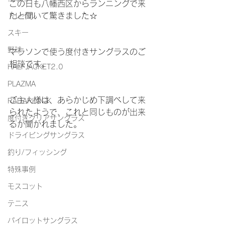
この日も八幡西区からランニングで来
たと聞いて驚きました☆
トレイル
スキー
野球
マラソンで使う度付きサングラスのご
相談です。
HALFJACKET2.0
PLAZMA
ご主人様は、あらかじめ下調べして来
RADARLOCK
られたようで、これと同じものが出来
度付きクリアサングラス
るか聞かれました。
ドライビングサングラス
釣り/フィッシング
特殊事例
モスコット
テニス
パイロットサングラス