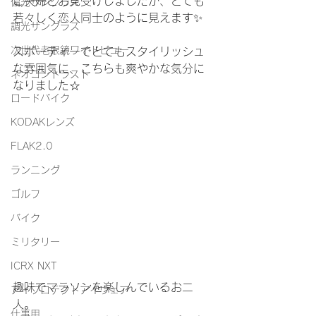
ご夫婦とお見受けしましたが、とても
偏光サングラス
若々しく恋人同士のように見えます✨
調光サングラス
次世代老眼鏡ワイドビュー
スポーティーでとてもスタイリッシュ
な雰囲気に、こちらも爽やかな気分に
ネオコントラスト
なりました☆
ロードバイク
KODAKレンズ
FLAK2.0
ランニング
ゴルフ
バイク
ミリタリー
ICRX NXT
趣味でマラソンを楽しんでいるお二
アイプロテクトアイウェア
人。
仕事用