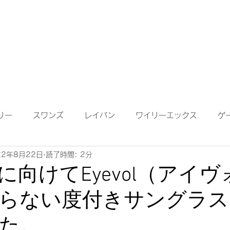
成依頼】
【作成について】
ブログ
MAP
メガネ
リー
スワンズ
レイバン
ワイリーエックス
ゲ
22年8月22日
読了時間: 2分
ンテナンス
度付きサングラス
遠近両用レンズ
偏光
に向けてEyevol（アイ
らない度付きサングラス
鏡ワイドビュー
ネオコントラスト
ロードバイク
K
た。