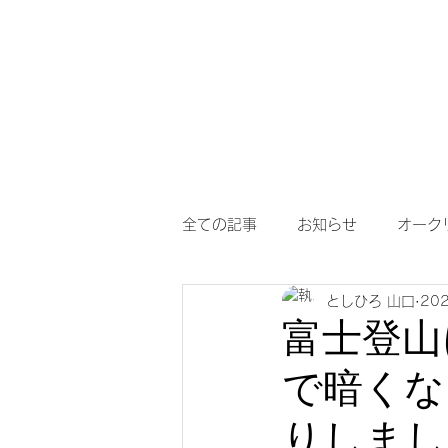
HOME
【作
サングラスとめがねの専門店
度付き保護
全ての記事
お知らせ
オーク
としひろ 山口
20
アイヴォル
めがね
メ
富士登山
で暗くな
調光サングラス
次世代老眼
りしまし