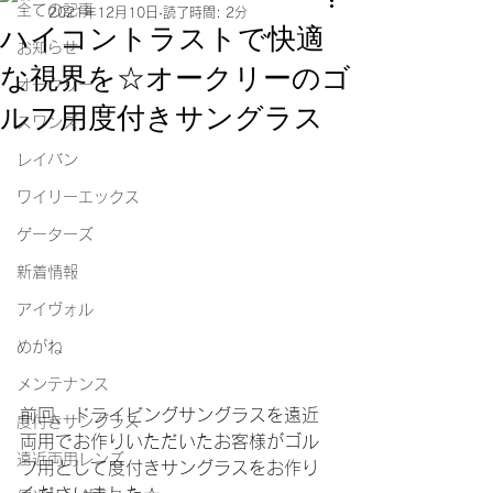
全ての記事
2021年12月10日
読了時間: 2分
ハイコントラストで快適
お知らせ
な視界を☆オークリーのゴ
オークリー
ルフ用度付きサングラス
スワンズ
レイバン
ワイリーエックス
ゲーターズ
新着情報
アイヴォル
めがね
メンテナンス
前回、ドライビングサングラスを遠近
度付きサングラス
両用でお作りいただいたお客様がゴル
遠近両用レンズ
フ用として度付きサングラスをお作り