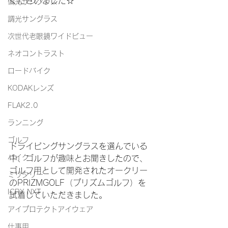
くださいました☆
偏光サングラス
調光サングラス
次世代老眼鏡ワイドビュー
ネオコントラスト
ロードバイク
KODAKレンズ
FLAK2.0
ランニング
ゴルフ
ドライビングサングラスを選んでいる
バイク
中、ゴルフが趣味とお聞きしたので、
ゴルフ用として開発されたオークリー
ミリタリー
のPRIZMGOLF（プリズムゴルフ）を
ICRX NXT
試着していただきました。
アイプロテクトアイウェア
仕事用