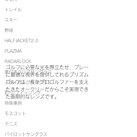
トレイル
スキー
野球
HALFJACKET2.0
PLAZMA
RADARLOCK
ゴルフに必要な光を際立たせ、プレー
度付きクリアサングラス
に最適な視界を提供してれるプリズム
ゴルフは、長年プロゴルファーを支え
ドライビングサングラス
たきたオークリーだからこそ実現でき
釣り/フィッシング
た画期的なレンズです。
特殊事例
モスコット
テニス
パイロットサングラス