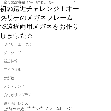
全ての記事
2022年6月30日
読了時間: 3分
初の遠近チャレンジ！オー
お知らせ
クリーのメガネフレーム
オークリー
で遠近両用メガネをお作り
スワンズ
しました☆
レイバン
ワイリーエックス
ゲーターズ
新着情報
アイヴォル
めがね
メンテナンス
度付きサングラス
遠近両用レンズ
お持ち込みいただいたフレームにレン