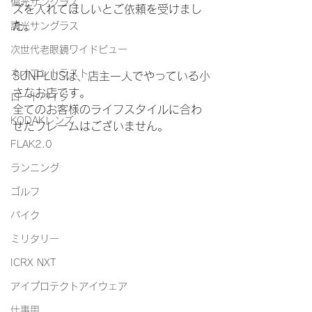
偏光サングラス
ズを入れてほしいとご依頼を受けまし
た。
調光サングラス
次世代老眼鏡ワイドビュー
ネオコントラスト
SUNPLUSは、店主一人でやっている小
さなお店です。
ロードバイク
全てのお客様のライフスタイルに合わ
KODAKレンズ
せたフレームはございません。
FLAK2.0
ランニング
ゴルフ
バイク
ミリタリー
ICRX NXT
アイプロテクトアイウェア
仕事用