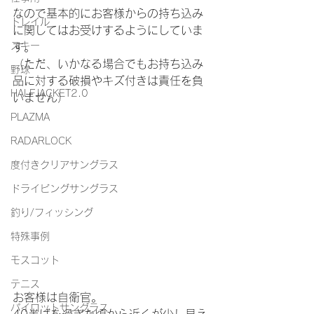
なので基本的にお客様からの持ち込み
トレイル
に関してはお受けするようにしていま
スキー
す。
（ただ、いかなる場合でもお持ち込み
野球
品に対する破損やキズ付きは責任を負
HALFJACKET2.0
いません）
PLAZMA
RADARLOCK
度付きクリアサングラス
ドライビングサングラス
釣り/フィッシング
特殊事例
モスコット
テニス
お客様は自衛官。
パイロットサングラス