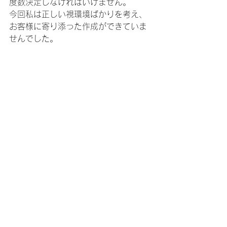
度数決定しなければいけません。
今回私は正しい視環境ばかりを考え、
お客様に寄り添った作成ができていま
せんでした。
お客様には最終ゴールはやはり両眼を
均等に見せる「両眼視」だということ
を伝え、それに向かってのステップア
ップとして今回は両眼1.0矯正を、右