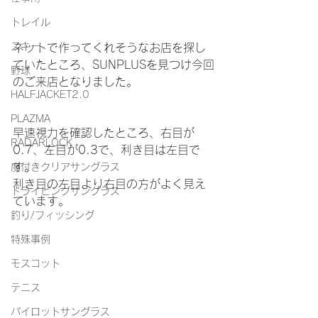
トレイル
スキー
ネットで作ってくれそうなお店を探し
ていたところ、SUNPLUSを見つけ今回
野球
のご来店となりました。
HALFJACKET2.0
PLAZMA
早速視力を確認したところ、右目が
RADARLOCK
0.7、左目が0.3で、利き目は左目で
す。
度付きクリアサングラス
利き目の左目より右目の方がよく見え
ドライビングサングラス
ています。
釣り/フィッシング
特殊事例
モスコット
テニス
パイロットサングラス