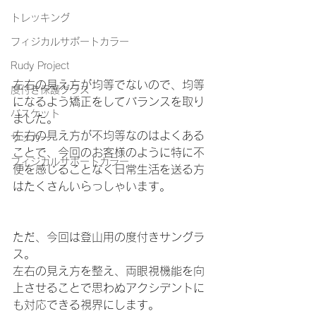
トレッキング
フィジカルサポートカラー
Rudy Project
左右の見え方が均等でないので、均等
度付き保護グラス
になるよう矯正をしてバランスを取り
バスケット
ました。
左右の見え方が不均等なのはよくある
サッカー
ことで、今回のお客様のように特に不
フィジカルサポートカラー
便を感じることなく日常生活を送る方
はたくさんいらっしゃいます。
ただ、今回は登山用の度付きサングラ
ス。
左右の見え方を整え、両眼視機能を向
上させることで思わぬアクシデントに
も対応できる視界にします。