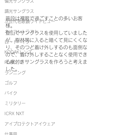
偏光サングラス
調光サングラス
普段は裸眼で過ごすことの多いお客
次世代老眼鏡ワイドビュー
様。
ネオコントラスト
登山でサングラスを使用していました
が、樹林帯に入ると暗くて見にくくな
ロードバイク
り、そのつど着け外しするのも面倒な
KODAKレンズ
ので、着け外しすることなく使用でき
る度付きサングラスを作ろうと考えま
FLAK2.0
した。
ランニング
ゴルフ
バイク
ミリタリー
ICRX NXT
アイプロテクトアイウェア
仕事用