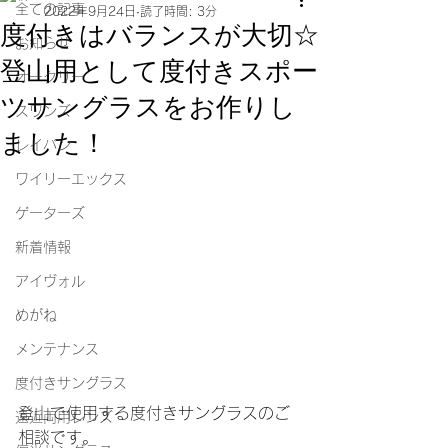
全ての記事
2022年9月24日
読了時間: 3分
度付きはバランスが大切☆
お知らせ
登山用として度付きスポー
オークリー
ツサングラスをお作りし
スワンズ
ました！
レイバン
ワイリーエックス
ゲーターズ
新着情報
アイヴォル
めがね
メンテナンス
度付きサングラス
登山で使用する度付きサングラスのご
遠近両用レンズ
相談です。