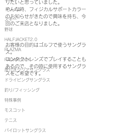
りたいと思っていました。
そんな時、フィジカルサポートカラー
トレイル
のお知らせがきたので興味を持ち、今
スキー
回のご来店となりました。
野球
HALFJACKET2.0
お客様の目的はゴルフで使うサングラ
PLAZMA
ス。
コンタクトレンズでプレイすることも
RADARLOCK
あるので、その時に使用するサングラ
度付きクリアサングラス
スをご希望です。
ドライビングサングラス
釣り/フィッシング
特殊事例
モスコット
テニス
パイロットサングラス