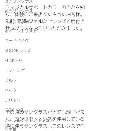
偏光サングラス
フィジカルサポートカラーのことを知
調光サングラス
り、体験にご来店くださったお客様。
次世代老眼鏡ワイドビュー
以前、防眩フィルターレンズで度付き
サングラスをお作りいただきました。
ネオコントラスト
ロードバイク
KODAKレンズ
FLAK2.0
ランニング
ゴルフ
バイク
ミリタリー
ICRX NXT
その時のサングラスがとても調子が良
く、コンタクトレンズを使用している
アイプロテクトアイウェア
時に使うサングラスもこのレンズで作
仕事用