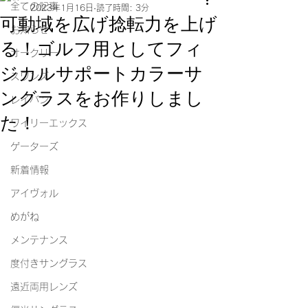
全ての記事
2023年1月16日
読了時間: 3分
可動域を広げ捻転力を上げ
お知らせ
る！ゴルフ用としてフィ
オークリー
ジカルサポートカラーサ
スワンズ
ングラスをお作りしまし
レイバン
た！
ワイリーエックス
ゲーターズ
新着情報
アイヴォル
めがね
メンテナンス
度付きサングラス
遠近両用レンズ