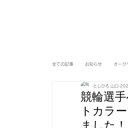
HOME
【作
サングラスとめがねの専門店
度付き保護
全ての記事
お知らせ
オーク
としひろ 山口
20
アイヴォル
めがね
メ
競輪選手
トカラー
調光サングラス
次世代老眼
ました！