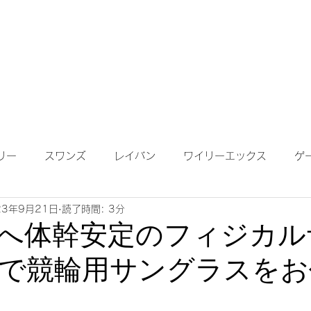
成依頼】
【作成について】
ブログ
MAP
メガネ
リー
スワンズ
レイバン
ワイリーエックス
ゲ
23年9月21日
読了時間: 3分
ンテナンス
度付きサングラス
遠近両用レンズ
偏光
へ体幹安定のフィジカル
で競輪用サングラスをお
鏡ワイドビュー
ネオコントラスト
ロードバイク
K