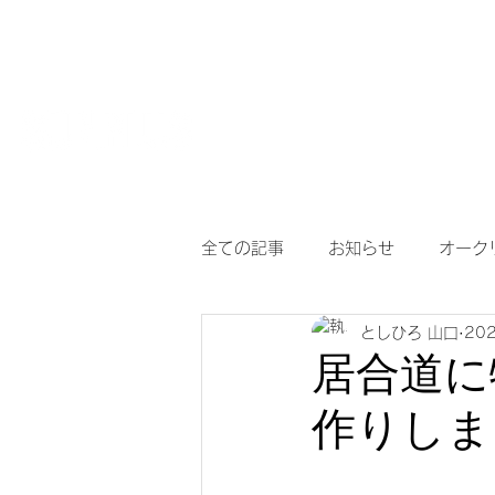
HOME
【作
サングラスとめがねの専門店
度付き保護
全ての記事
お知らせ
オーク
としひろ 山口
20
アイヴォル
めがね
メ
居合道に
作りしま
調光サングラス
次世代老眼