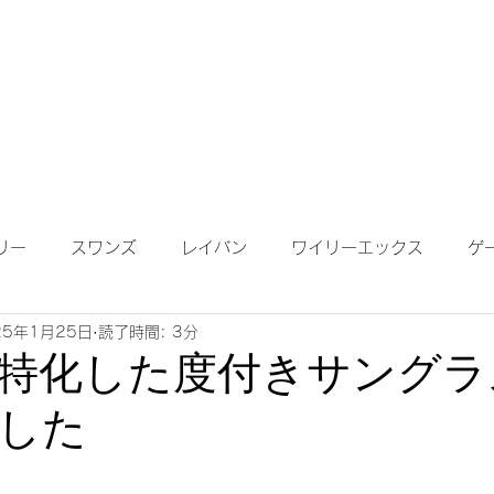
成依頼】
【作成について】
ブログ
MAP
メガネ
リー
スワンズ
レイバン
ワイリーエックス
ゲ
25年1月25日
読了時間: 3分
ンテナンス
度付きサングラス
遠近両用レンズ
偏光
特化した度付きサングラ
した
鏡ワイドビュー
ネオコントラスト
ロードバイク
K