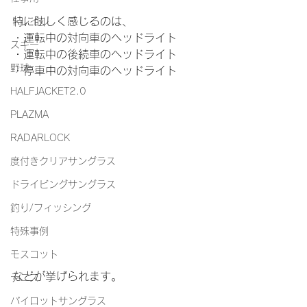
特に眩しく感じるのは、
トレイル
・運転中の対向車のヘッドライト
スキー
・運転中の後続車のヘッドライト
野球
・停車中の対向車のヘッドライト
HALFJACKET2.0
PLAZMA
RADARLOCK
度付きクリアサングラス
ドライビングサングラス
釣り/フィッシング
特殊事例
モスコット
などが挙げられます。
テニス
パイロットサングラス