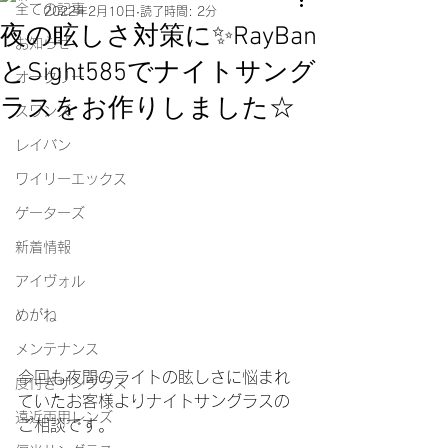
全ての記事
2022年2月10日
読了時間: 2分
夜の眩しさ対策に✨RayBan
お知らせ
とSight585でナイトサング
オークリー
ラスをお作りしました☆
スワンズ
レイバン
ワイリーエックス
ゲーターズ
新着情報
アイヴォル
めがね
メンテナンス
今回も夜間のライトの眩しさに悩まれ
度付きサングラス
ていたお客様よりナイトサングラスの
遠近両用レンズ
ご相談です。