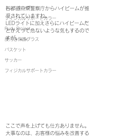
トレッキング
各都道府県警察庁からハイビームが推
奨されていますね。
フィジカルサポートカラー
LEDライトに加えさらにハイビームだ
Rudy Project
とかえって危ないような気もするので
すが。。。
度付き保護グラス
バスケット
サッカー
フィジカルサポートカラー
ここで声を上げても仕方ありません。
大事なのは、お客様の悩みを改善する