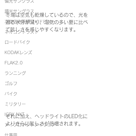
偏光サングラス
調光サングラス
冬場は空気も乾燥しているので、光を
次世代老眼鏡ワイドビュー
遮る水分が減り、湿気の多い夏に比べ
て眩しさを感じやすくなります。
ネオコントラスト
ロードバイク
KODAKレンズ
FLAK2.0
ランニング
ゴルフ
バイク
ミリタリー
ICRX NXT
それに加え、ヘッドライトのLED化に
よりさらに眩しさが倍増されます。
アイプロテクトアイウェア
仕事用