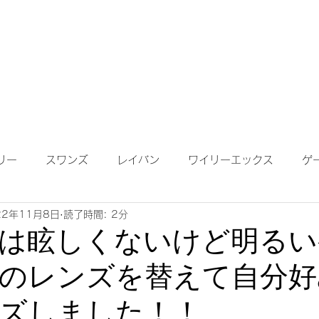
成依頼】
【作成について】
ブログ
MAP
メガネ
リー
スワンズ
レイバン
ワイリーエックス
ゲ
22年11月8日
読了時間: 2分
ンテナンス
度付きサングラス
遠近両用レンズ
偏光
は眩しくないけど明るい
のレンズを替えて自分好
鏡ワイドビュー
ネオコントラスト
ロードバイク
K
ズしました！！