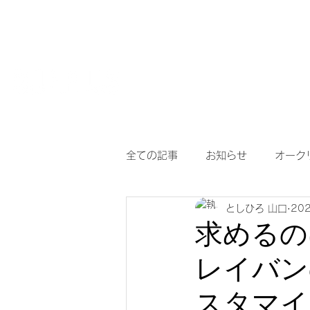
HOME
【作
サングラスとめがねの専門店
度付き保護
全ての記事
お知らせ
オーク
としひろ 山口
20
アイヴォル
めがね
メ
求めるの
レイバン
調光サングラス
次世代老眼
スタマイ