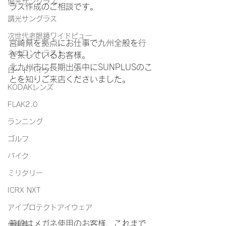
偏光サングラス
ラス作成のご相談です。
調光サングラス
次世代老眼鏡ワイドビュー
宮崎県を拠点にお仕事で九州全般を行
ネオコントラスト
き来しているお客様。
北九州市に長期出張中にSUNPLUSのこ
ロードバイク
とを知りご来店くださいました。
KODAKレンズ
FLAK2.0
ランニング
ゴルフ
バイク
ミリタリー
ICRX NXT
アイプロテクトアイウェア
普段はメガネ使用のお客様、これまで
仕事用