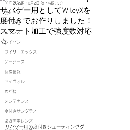
全ての記事
2022年10月2日
読了時間: 3分
サバゲー用としてWileyXを
お知らせ
度付きでお作りしました！
オークリー
スマート加工で強度数対応
スワンズ
☆
レイバン
ワイリーエックス
ゲーターズ
新着情報
アイヴォル
めがね
メンテナンス
度付きサングラス
遠近両用レンズ
サバゲー用の度付きシューティンググ