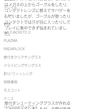
はメガネの上からゴーグルをしたり、
トレイル
コンタクトレンズに替えてサバゲーを
スキー
していましたが、ゴーグルが曇ったり
コンタクトでは汗が目に入ったりして
野球
プレイに集中できず悩まれていまし
HALFJACKET2.0
た。
PLAZMA
RADARLOCK
度付きクリアサングラス
ドライビングサングラス
釣り/フィッシング
特殊事例
モスコット
テニス
度付きシューティンググラスが作れる
パイロットサングラス
ことは知っていましたが、金額が高価