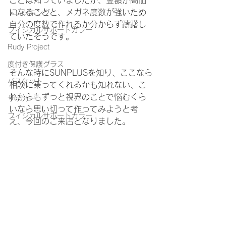
になることと、メガネ度数が強いため
トレッキング
自分の度数で作れるか分からず躊躇し
フィジカルサポートカラー
ていたそうです。
Rudy Project
度付き保護グラス
そんな時にSUNPLUSを知り、ここなら
バスケット
相談に乗ってくれるかも知れない、こ
れからもずっと視界のことで悩むくら
サッカー
いなら思い切って作ってみようと考
フィジカルサポートカラー
え、今回のご来店となりました。