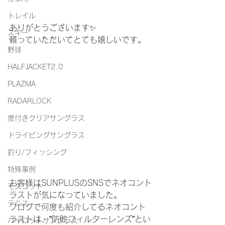
トレイル
ありがとうございます✨
スキー
頼っていただいてとても嬉しいです。
野球
HALFJACKET2.0
PLAZMA
RADARLOCK
度付きクリアサングラス
ドライビングサングラス
釣り/フィッシング
特殊事例
お客様はSUNPLUSのSNSでネオコント
モスコット
ラストが気になっていました。
テニス
ブログで何度も紹介してるネオコント
ラストは、”防眩フィルターレンズ”とい
パイロットサングラス