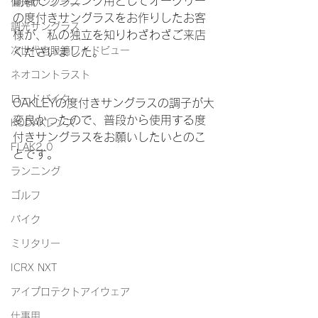
前職でランニング用としてオークリー
偏光サングラス
の度付きサングラスをお作りしたお客
調光サングラス
様が、私の独立を知りわざわざご来店
次世代老眼鏡ワイドビュー
くださいました。
ネオコントラスト
ロードバイク
OAKLEYの度付きサングラスの調子が大
変良かったので、普段から使用する度
KODAKレンズ
付きサングラスをお願いしたいとのこ
FLAK2.0
とです。
ランニング
ゴルフ
バイク
ミリタリー
ICRX NXT
アイプロテクトアイウェア
仕事用