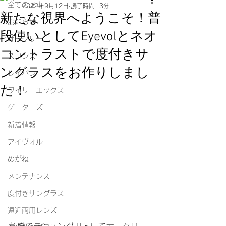
全ての記事
2022年9月12日
読了時間: 3分
新たな視界へようこそ！普
お知らせ
段使いとしてEyevolとネオ
オークリー
コントラストで度付きサ
スワンズ
ングラスをお作りしまし
レイバン
た！
ワイリーエックス
ゲーターズ
新着情報
アイヴォル
めがね
メンテナンス
度付きサングラス
遠近両用レンズ