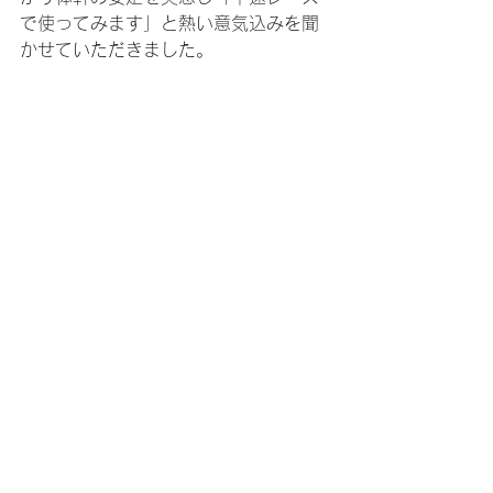
で使ってみます」と熱い意気込みを聞
かせていただきました。
林選手、いつもありがとうございま
す。
厳しい勝負の世界で生き抜く方のお手
伝いができることは眼鏡屋の冥利につ
きます。
良かったらフィジカルサポートカラー
の感想も聞かせてくださいね。
お作りしたサングラスがどうかお役に
立てますように。
今後ともよろしくお願いいたしま
す！！