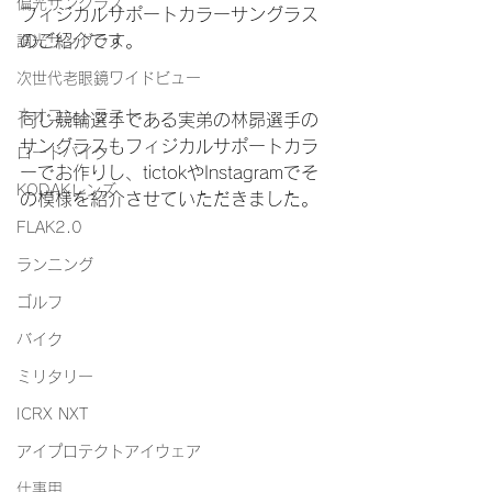
偏光サングラス
フィジカルサポートカラーサングラス
のご紹介です。
調光サングラス
次世代老眼鏡ワイドビュー
ネオコントラスト
同じ競輪選手である実弟の林昴選手の
サングラスもフィジカルサポートカラ
ロードバイク
ーでお作りし、tictokやInstagramでそ
KODAKレンズ
の模様を紹介させていただきました。
FLAK2.0
ランニング
ゴルフ
バイク
ミリタリー
ICRX NXT
アイプロテクトアイウェア
仕事用