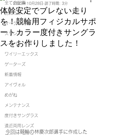
全ての記事
2023年10月28日
読了時間: 3分
体幹安定でブレない走り
お知らせ
を！競輪用フィジカルサポ
オークリー
ートカラー度付きサングラ
スワンズ
スをお作りしました！
レイバン
ワイリーエックス
ゲーターズ
新着情報
アイヴォル
めがね
メンテナンス
度付きサングラス
遠近両用レンズ
今回は競輪の林慶次郎選手に作成した