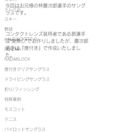
今回はお兄様の林慶次郎選手のサング
トレイル
ラスです。
スキー
野球
コンタクトレンズ装用者である昴選手
HALFJACKET2.0
は”度無し”でお作りしましたが、慶次郎
選手は『度付き』で作成いたしまし
PLAZMA
た。
RADARLOCK
度付きクリアサングラス
ドライビングサングラス
釣り/フィッシング
特殊事例
モスコット
テニス
パイロットサングラス