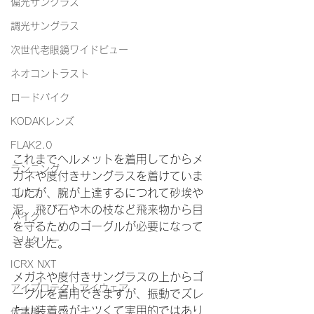
偏光サングラス
調光サングラス
次世代老眼鏡ワイドビュー
ネオコントラスト
ロードバイク
KODAKレンズ
FLAK2.0
これまでヘルメットを着用してからメ
ランニング
ガネや度付きサングラスを着けていま
したが、腕が上達するにつれて砂埃や
ゴルフ
泥、飛び石や木の枝など飛来物から目
バイク
を守るためのゴーグルが必要になって
ミリタリー
きました。
ICRX NXT
メガネや度付きサングラスの上からゴ
アイプロテクトアイウェア
ーグルを着用できますが、振動でズレ
たり装着感がキツくて実用的ではあり
仕事用