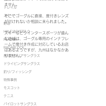
ません。
トレイル
スキー
そこでゴーグルに直接、度付きレンズ
が付けれないか相談に来られました。
野球
HALFJACKET2.0
スキーなどウインタースポーツが盛ん
な地域は、ゴーグル専用のインナフレ
PLAZMA
ームで度付き作成に対応しているお店
RADARLOCK
はあるようですが、九州はなかなかあ
りません。
度付きクリアサングラス
ドライビングサングラス
釣り/フィッシング
特殊事例
モスコット
テニス
パイロットサングラス