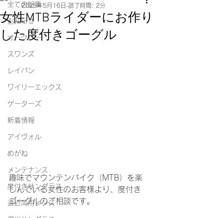
全ての記事
2025年5月16日
読了時間: 2分
女性MTBライダーにお作り
お知らせ
した度付きゴーグル
オークリー
スワンズ
レイバン
ワイリーエックス
ゲーターズ
新着情報
アイヴォル
めがね
メンテナンス
趣味でマウンテンバイク（MTB）を楽
度付きサングラス
しんでいる女性のお客様より、度付き
ゴーグルのご相談です。
遠近両用レンズ