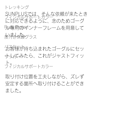
トレッキング
SUNPLUSでは、そんな依頼が来たとき
フィジカルサポートカラー
に対応できるように、念のためゴーグ
Rudy Project
ル専用のインナーフレームを用意して
いました。
度付き保護グラス
バスケット
お客様が持ち込まれたゴーグルにセッ
トしてみたら、これがジャストフィッ
サッカー
ト。
フィジカルサポートカラー
取り付け位置を工夫しながら、ズレず
安定する箇所へ取り付けることができ
ました。