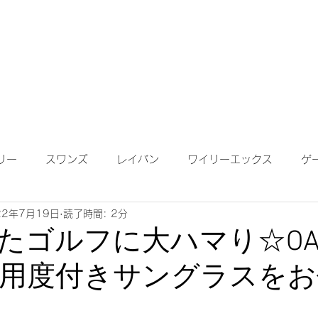
成依頼】
【作成について】
ブログ
MAP
メガネ
リー
スワンズ
レイバン
ワイリーエックス
ゲ
22年7月19日
読了時間: 2分
ンテナンス
度付きサングラス
遠近両用レンズ
偏光
たゴルフに大ハマり☆OAK
用度付きサングラスをお
鏡ワイドビュー
ネオコントラスト
ロードバイク
K