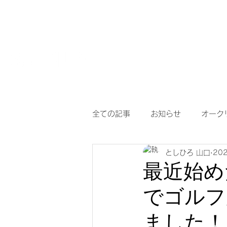
HOME
【作
サングラスとめがねの専門店
度付き保護
全ての記事
お知らせ
オーク
としひろ 山口
20
アイヴォル
めがね
メ
最近始め
でゴルフ
調光サングラス
次世代老眼
ました！