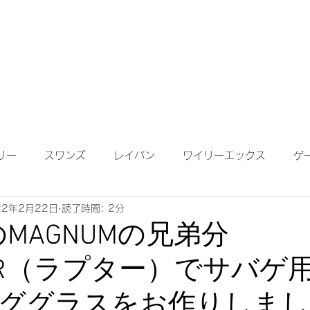
成依頼】
【作成について】
ブログ
MAP
メガネ
リー
スワンズ
レイバン
ワイリーエックス
ゲ
22年2月22日
読了時間: 2分
ンテナンス
度付きサングラス
遠近両用レンズ
偏光
ZのMAGNUMの兄弟分
TOR（ラプター）でサバゲ
鏡ワイドビュー
ネオコントラスト
ロードバイク
K
ググラスをお作りしまし