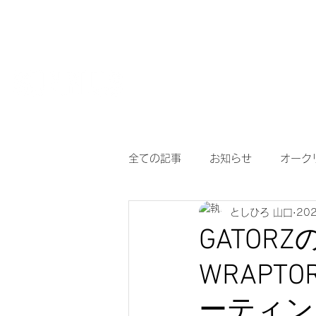
HOME
【作
サングラスとめがねの専門店
度付き保護
全ての記事
お知らせ
オーク
としひろ 山口
20
アイヴォル
めがね
メ
GATOR
WRAP
調光サングラス
次世代老眼
ーティン