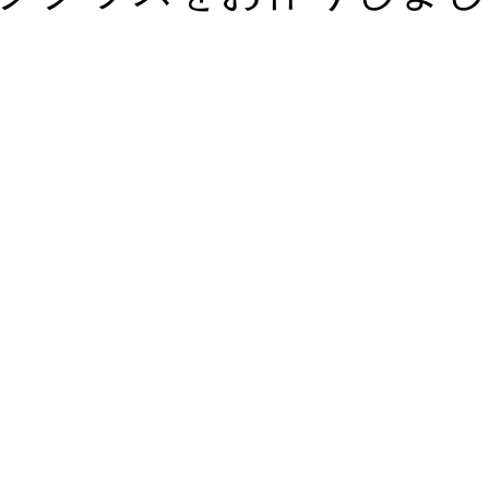
ゴルフ
バイク
ミリタリー
ICRX NXT
アイプロ
ー
野球
HALFJACKET2.0