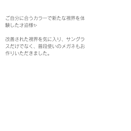
ご自分に合うカラーで新たな視界を体
験した才迫様✨
改善された視界を気に入り、サングラ
スだけでなく、普段使いのメガネもお
作りいただきました。
ご縁をありがとうございます✨
出来上がりを楽しみにしててください
ね😊
KODAK
スポーツサングラス
OAKLEY
オークリー
アイプロテクトアイウェア
フィジカルサポートカラー
競輪
オークリー
フィジカルサポートカラー
ロードバイク