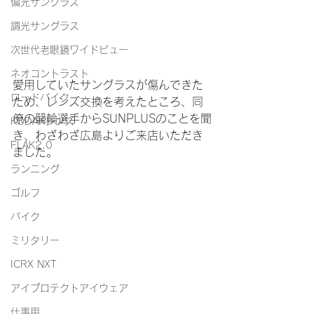
偏光サングラス
調光サングラス
次世代老眼鏡ワイドビュー
ネオコントラスト
愛用していたサングラスが傷んできた
ロードバイク
ため、レンズ交換を考えたところ、同
僚の競輪選手からSUNPLUSのことを聞
KODAKレンズ
き、わざわざ広島よりご来店いただき
FLAK2.0
ました。
ランニング
ゴルフ
バイク
ミリタリー
ICRX NXT
アイプロテクトアイウェア
仕事用