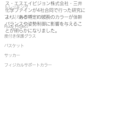
ス・エスエイビジョン株式会社・三井
トレッキング
化学ファインが4社合同で行った研究に
より、ある特定の波長のカラーが体幹
フィジカルサポートカラー
バランスや姿勢制御に影響を与えるこ
Rudy Project
とが明らかになりました。
度付き保護グラス
バスケット
サッカー
フィジカルサポートカラー