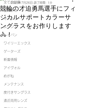
全ての記事
2025年7月26日
読了時間: 1分
競輪の才迫勇馬選手にフィ
お知らせ
ジカルサポートカラーサ
オークリー
ングラスをお作りします
スワンズ
🚴！
レイバン
ワイリーエックス
ゲーターズ
新着情報
アイヴォル
めがね
メンテナンス
度付きサングラス
遠近両用レンズ