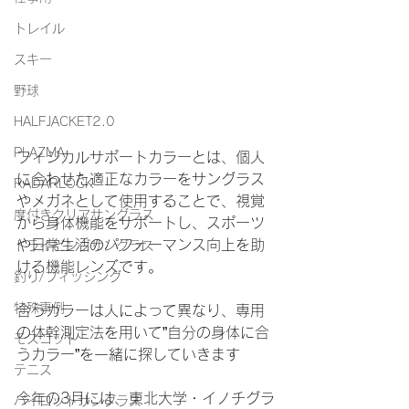
トレイル
スキー
野球
HALFJACKET2.0
PLAZMA
フィジカルサポートカラーとは、個人
に合わせた適正なカラーをサングラス
RADARLOCK
やメガネとして使用することで、視覚
度付きクリアサングラス
から身体機能をサポートし、スポーツ
や日常生活のパフォーマンス向上を助
ドライビングサングラス
ける機能レンズです。
釣り/フィッシング
特殊事例
合うカラーは人によって異なり、専用
の体幹測定法を用いて”自分の身体に合
モスコット
うカラー”を一緒に探していきます
テニス
今年の3月には、東北大学・イノチグラ
パイロットサングラス